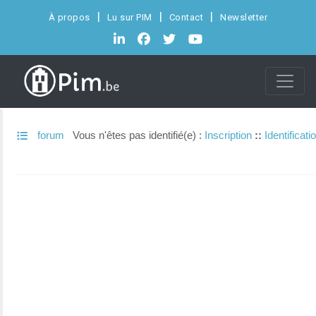
À propos
Lu sur PIM
Contact
Newsletter
forum
Vous n'êtes pas identifié(e) :
Inscription
::
Identificati