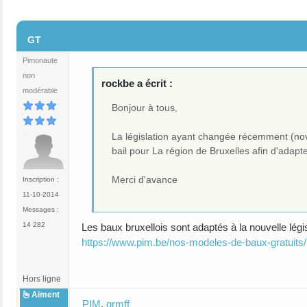
#2
GT
Pimonaute
non
rockbe a écrit :
modérable
Bonjour à tous,
La législation ayant changée récemment (no
bail pour La région de Bruxelles afin d'adapt
Merci d'avance
Inscription :
11-10-2014
Messages :
14 282
Les baux bruxellois sont adaptés à la nouvelle lég
https://www.pim.be/nos-modeles-de-baux-gratuits/
Hors ligne
Aiment
PIM
,
grmff