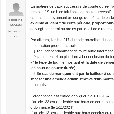
En matière de baux successifs de courte durée l'ar
prévoit : " Si un bien fait l'objet de baux successi
est mis fin moyennant un congé donné par le baill
Inscription :
exigible au début de cette période, proportionn
11-10-2014
de vingt pour cent au moins par le fait de circonst
Messages :
14 282
Par ailleurs, l'article 217 du code bruxellois du lo
.Information précontractuelle
§ 1er. Indépendamment de toute autre information 
préalablement et au plus tard à la conclusion du ba
7°
le type de bail, le montant et la date de vers
les baux de courte durée).
§ 2
En cas de manquement par le bailleur à son 
imposer
une amende administrative d'un montan
montants.
L'ordonnance est entrée en vigueur le 1/11/2024
L'article 33 est applicable aux baux en cours ou 
ordonnance (le 1/11/2024).
L' article 13, est applicable aux baux conclus ou r