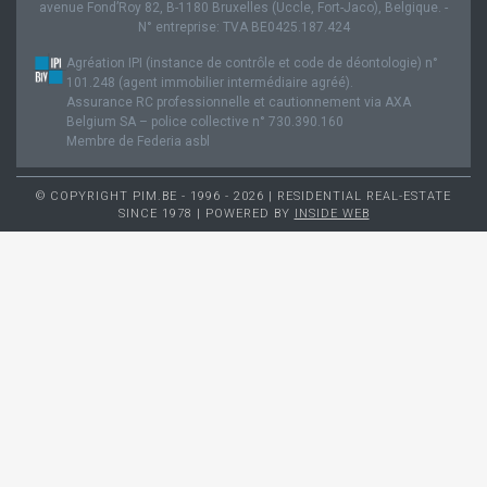
avenue Fond’Roy 82, B-1180 Bruxelles (Uccle, Fort-Jaco), Belgique. -
N° entreprise: TVA BE0425.187.424
Agréation IPI (instance de contrôle et code de déontologie) n°
101.248 (agent immobilier intermédiaire agréé).
Assurance RC professionnelle et cautionnement via AXA
Belgium SA – police collective n° 730.390.160
Membre de Federia asbl
© COPYRIGHT PIM.BE - 1996 - 2026 | RESIDENTIAL REAL-ESTATE
SINCE 1978 | POWERED BY
INSIDE WEB