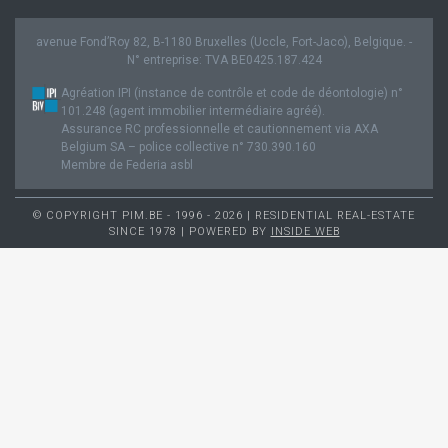
avenue Fond’Roy 82, B-1180 Bruxelles (Uccle, Fort-Jaco), Belgique. -
N° entreprise: TVA BE0425.187.424
Agréation IPI (instance de contrôle et code de déontologie) n°
101.248 (agent immobilier intermédiaire agréé).
Assurance RC professionnelle et cautionnement via AXA
Belgium SA – police collective n° 730.390.160
Membre de Federia asbl
© COPYRIGHT PIM.BE - 1996 - 2026 | RESIDENTIAL REAL-ESTATE
SINCE 1978 | POWERED BY
INSIDE WEB