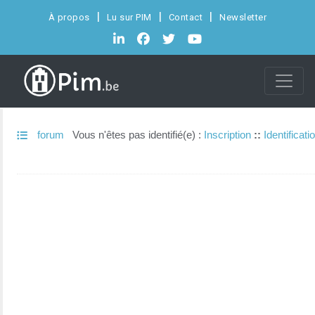
À propos
Lu sur PIM
Contact
Newsletter
forum
Vous n'êtes pas identifié(e) :
Inscription
::
Identificati