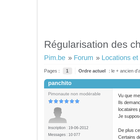
Régularisation des c
Pim.be
»
Forum
»
Locations et
Pages :
1
Ordre actuel
: le + ancien d'
panchito
#1
Pimonaute non modérable
Vu que mes
Ils demand
locataires
Je suppose
Inscription : 19-06-2012
De plus ce
Messages : 10 077
Certains d