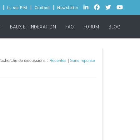
Lu sur PIM
Contact
Newsletter
S
BAUX ET INDEXATION
FAQ
FORUM
BLOG
echerche de discussions :
Récentes
|
Sans réponse