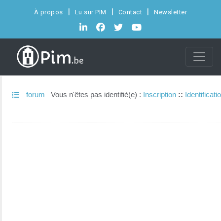
À propos
Lu sur PIM
Contact
Newsletter
forum
Vous n'êtes pas identifié(e) :
Inscription
::
Identificati