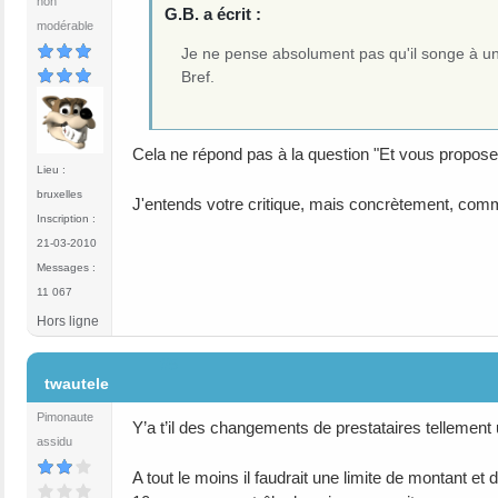
non
G.B. a écrit :
modérable
Je ne pense absolument pas qu'il songe à un
Bref.
Cela ne répond pas à la question "Et vous propose
Lieu :
bruxelles
J'entends votre critique, mais concrètement, com
Inscription :
21-03-2010
Messages :
11 067
Hors ligne
#5
twautele
Pimonaute
Y’a t’il des changements de prestataires tellement
assidu
A tout le moins il faudrait une limite de montant 