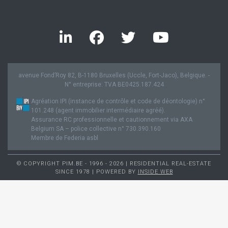
avenue Fond’Roy 82, B-1180 Bruxelles (Uccle, Fort-Jaco), Belgique. -
N° entreprise: TVA BE0425.187.424
Agréation IPI (instance de contrôle et code de déontologie) n°
101.248 (agent immobilier intermédiaire agréé).
Assurance RC professionnelle et cautionnement via AXA
Belgium SA – police collective n° 730.390.160
Membre de Federia asbl
© COPYRIGHT PIM.BE - 1996 - 2026 | RESIDENTIAL REAL-ESTATE
SINCE 1978 | POWERED BY
INSIDE WEB