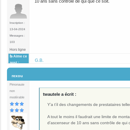
10 ans sans contrôle de qui que ce soit.
Inscription :
13-04-2024
Messages :
103
Hors ligne
Aime ce
G.B.
post :
#6
rexou
Pimonaute
non
twautele a écrit :
modérable
Y’a t’il des changements de prestataires tel
A tout le moins il faudrait une limite de mo
d’ascenseur de 10 ans sans contrôle de qui q