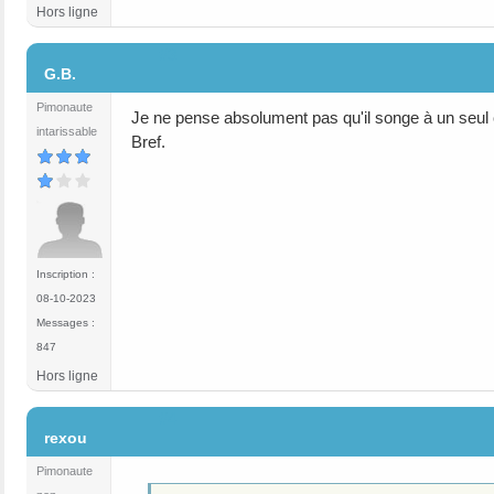
Hors ligne
#3
G.B.
Pimonaute
Je ne pense absolument pas qu'il songe à un seul 
intarissable
Bref.
Inscription :
08-10-2023
Messages :
847
Hors ligne
#4
rexou
Pimonaute