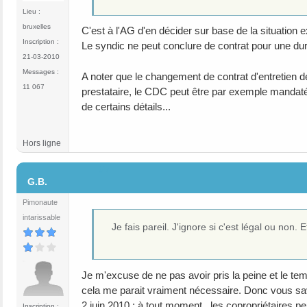
Lieu :
bruxelles
C'est à l'AG d'en décider sur base de la situation e
Inscription :
Le syndic ne peut conclure de contrat pour une du
21-03-2010
Messages :
A noter que le changement de contrat d'entretien de
11 067
prestataire, le CDC peut être par exemple mandaté 
de certains détails...
Hors ligne
#7
G.B.
Pimonaute
intarissable
Je fais pareil. J'ignore si c'est légal ou non. 
Je m'excuse de ne pas avoir pris la peine et le tem
cela me parait vraiment nécessaire. Donc vous save
2 juin 2010 : à tout moment , les copropriétaires p
Inscription :