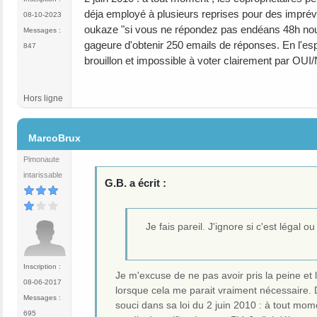
déja employé à plusieurs reprises pour des imprév
08-10-2023
oukaze "si vous ne répondez pas endéans 48h nou
Messages :
gageure d'obtenir 250 emails de réponses. En l'espè
847
brouillon et impossible à voter clairement par OU
Hors ligne
#8
MarcoBrux
Pimonaute
intarissable
G.B. a écrit :
Je fais pareil. J'ignore si c'est légal o
Inscription :
Je m'excuse de ne pas avoir pris la peine et l
08-06-2017
lorsque cela me parait vraiment nécessaire. 
Messages :
souci dans sa loi du 2 juin 2010 : à tout mom
695