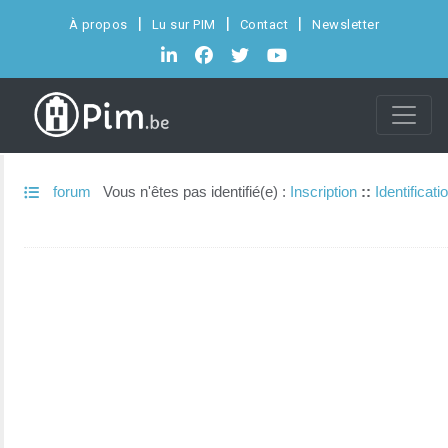
À propos
Lu sur PIM
Contact
Newsletter
forum
Vous n'êtes pas identifié(e) :
Inscription
::
Identificati