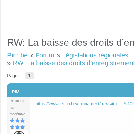
RW: La baisse des droits d’e
Pim.be
»
Forum
»
Législations régionales
»
RW: La baisse des droits d’enregistrement
Pages :
1
#1
PIM
Pimonaute
https://www.lecho.be//monargent/news/im … 5/10
non
modérable