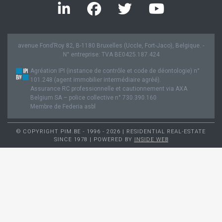
avenue Fond’Roy 82, B-1180 Bruxelles (Uccle, Fort-Jaco), Belgique. -
N° entreprise: TVA BE0425.187.424
Agréation IPI (instance de contrôle et code de déontologie) n°
101.248 (agent immobilier intermédiaire agréé).
Assurance RC professionnelle et cautionnement via AXA
Belgium SA – police collective n° 730.390.160
Membre de Federia asbl
© COPYRIGHT PIM.BE - 1996 - 2026 | RESIDENTIAL REAL-ESTATE
SINCE 1978 | POWERED BY
INSIDE WEB