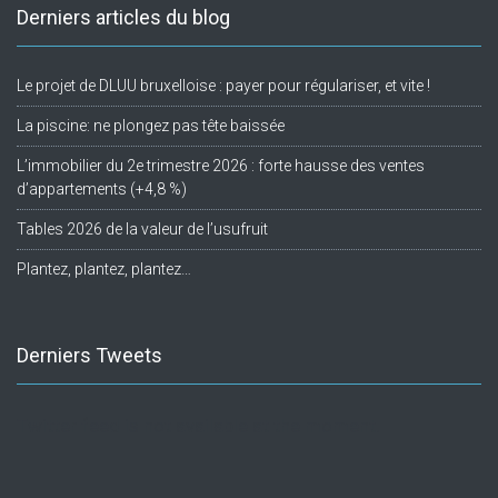
Derniers articles du blog
Le projet de DLUU bruxelloise : payer pour régulariser, et vite !
La piscine: ne plongez pas tête baissée
L’immobilier du 2e trimestre 2026 : forte hausse des ventes
d’appartements (+4,8 %)
Tables 2026 de la valeur de l’usufruit
Plantez, plantez, plantez…
Derniers Tweets
Twitter feed is not available at the moment.