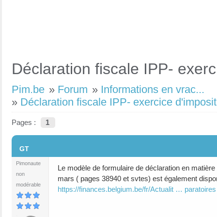
Déclaration fiscale IPP- exer
Pim.be
»
Forum
»
Informations en vrac...
»
Déclaration fiscale IPP- exercice d'impos
Pages :
1
#1
GT
Pimonaute
Le modèle de formulaire de déclaration en matière
non
mars ( pages 38940 et svtes) est également disp
modérable
https://finances.belgium.be/fr/Actualit … paratoires