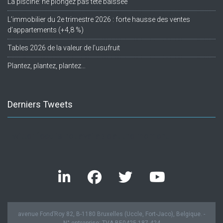
La piscine: ne plongez pas tête baissée
L’immobilier du 2e trimestre 2026 : forte hausse des ventes
d’appartements (+4,8 %)
Tables 2026 de la valeur de l’usufruit
Plantez, plantez, plantez…
Derniers Tweets
Twitter feed is not available at the moment.
avenue Fond’Roy 82, B-1180 Bruxelles (Uccle, Fort-Jaco), Belgique. -
N° entreprise: TVA BE0425.187.424