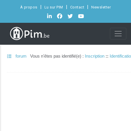
À propos
Lu sur PIM
Contact
Newsletter
forum
Vous n'êtes pas identifié(e) :
Inscription
::
Identificati