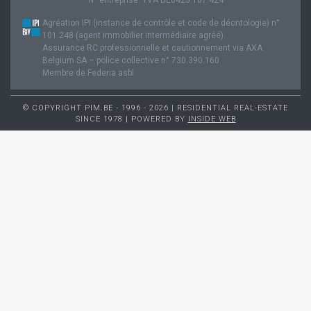
Agréation IPI (instance de contrôle et code de déontologie) n°
101.248 (agent immobilier intermédiaire agréé).
Assurance RC professionnelle et cautionnement via AXA
Belgium SA – police collective n° 730.390.160
Membre de Federia asbl
© COPYRIGHT PIM.BE - 1996 - 2026 | RESIDENTIAL REAL-ESTATE
SINCE 1978 | POWERED BY
INSIDE WEB