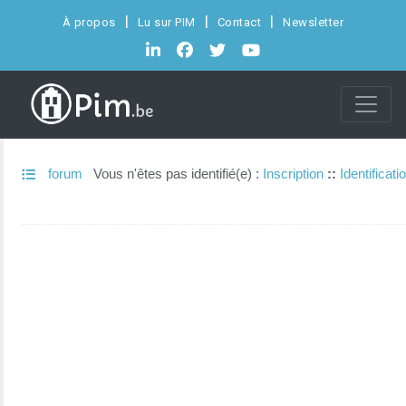
À propos
Lu sur PIM
Contact
Newsletter
forum
Vous n'êtes pas identifié(e) :
Inscription
::
Identificati