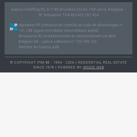
avenue Fond’Roy 82, B-1180 Bruxelles (Uccle, Fort-Jaco), Belgique. -
N° entreprise: TVA BE0425.187.424
Agréation IPI (instance de contrôle et code de déontologie) n°
101.248 (agent immobilier intermédiaire agréé).
Assurance RC professionnelle et cautionnement via AXA
Belgium SA – police collective n° 730.390.160
Membre de Federia asbl
© COPYRIGHT PIM.BE - 1996 - 2026 | RESIDENTIAL REAL-ESTATE
SINCE 1978 | POWERED BY
INSIDE WEB