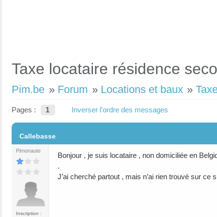
Taxe locataire résidence sec
Pim.be
»
Forum
»
Locations et baux
»
Taxe
Pages :
1
Inverser l'ordre des messages
#1
Callebasse
Pimonaute
Bonjour , je suis locataire , non domiciliée en Be
.
J’ai cherché partout , mais n’ai rien trouvé sur ce s
Inscription :