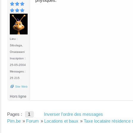
physiques.
Lieu :
Sibulaga,
Onatawani
Inscription :
25-05-2004
Messages :
25 215
Site Web
Hors ligne
Pages :
1
Inverser l'ordre des messages
Pim.be
»
Forum
»
Locations et baux
»
Taxe locataire résidence