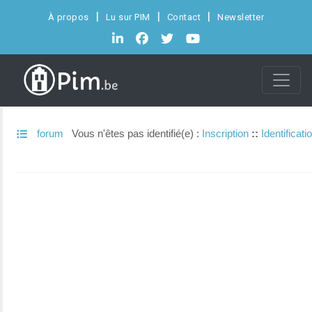
À propos
Lu sur PIM
Contact
Newsletter
forum
Vous n'êtes pas identifié(e) :
Inscription
::
Identificati