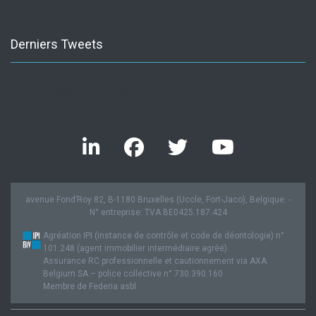
Derniers Tweets
Twitter feed is not available at the moment.
avenue Fond’Roy 82, B-1180 Bruxelles (Uccle, Fort-Jaco), Belgique. -
N° entreprise: TVA BE0425.187.424
Agréation IPI (instance de contrôle et code de déontologie) n°
101.248 (agent immobilier intermédiaire agréé).
Assurance RC professionnelle et cautionnement via AXA
Belgium SA – police collective n° 730.390.160
Membre de Federia asbl