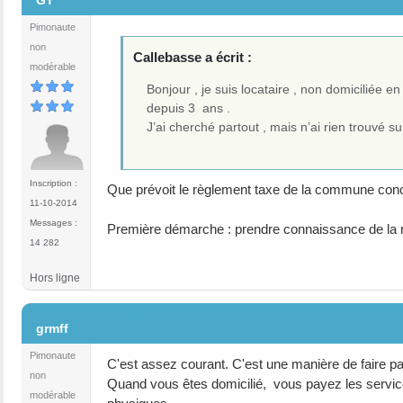
GT
Pimonaute
non
Callebasse a écrit :
modérable
Bonjour , je suis locataire , non domiciliée 
depuis 3 ans .
J’ai cherché partout , mais n’ai rien trouvé su
Inscription :
Que prévoit le règlement taxe de la commune con
11-10-2014
Messages :
Première démarche : prendre connaissance de la ré
14 282
Hors ligne
#3
grmff
Pimonaute
C'est assez courant. C'est une manière de faire pa
non
Quand vous êtes domicilié, vous payez les service
modérable