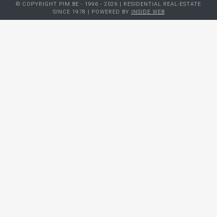
© COPYRIGHT PIM.BE - 1996 - 2026 | RESIDENTIAL REAL-ESTATE
SINCE 1978 | POWERED BY
INSIDE WEB