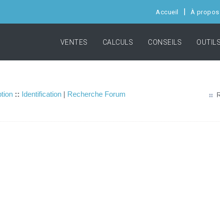
Accueil
À propos
VENTES
CALCULS
CONSEILS
OUTIL
ption
::
Identification
|
Recherche Forum
R