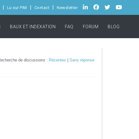
Lu sur PIM
Contact
Newsletter
S
BAUX ET INDEXATION
FAQ
FORUM
BLOG
echerche de discussions :
Récentes
|
Sans réponse