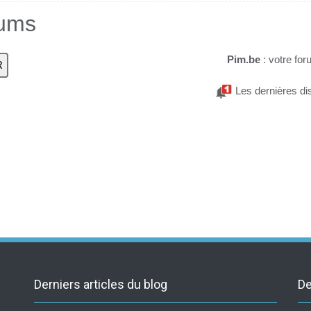
rums
Pim.be
: votre for
Les dernières di
Derniers articles du blog
De