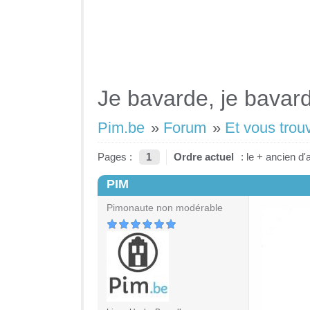
Je bavarde, je bavar
Pim.be
»
Forum
»
Et vous trou
Pages :
1
Ordre actuel
: le + ancien d'
PIM
#1
Pimonaute non modérable