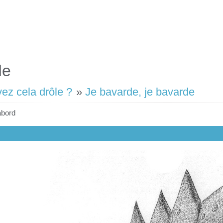
de
vez cela drôle ?
»
Je bavarde, je bavarde
abord