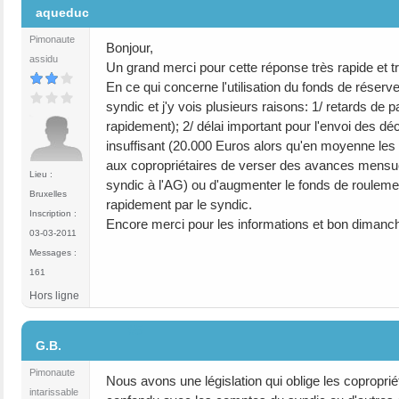
aqueduc
Pimonaute
Bonjour,
assidu
Un grand merci pour cette réponse très rapide et t
En ce qui concerne l'utilisation du fonds de réser
syndic et j'y vois plusieurs raisons: 1/ retards de
rapidement); 2/ délai important pour l'envoi des d
insuffisant (20.000 Euros alors qu'en moyenne les
aux copropriétaires de verser des avances mensuell
Lieu :
syndic à l'AG) ou d'augmenter le fonds de roulemen
Bruxelles
rapidement par le syndic.
Inscription :
Encore merci pour les informations et bon dimanc
03-03-2011
Messages :
161
Hors ligne
#5
G.B.
Pimonaute
Nous avons une législation qui oblige les copropri
intarissable