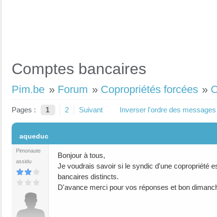
Comptes bancaires
Pim.be
»
Forum
»
Copropriétés forcées
»
C
Pages :
1
2
Suivant
Inverser l'ordre des messages
#1
aqueduc
Pimonaute
Bonjour à tous,
assidu
Je voudrais savoir si le syndic d'une copropriété 
bancaires distincts.
D'avance merci pour vos réponses et bon dimanch