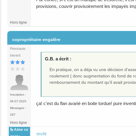
provisions, couvrir provisoirement les impayés impo
Hors ligne
#20
copropriétaire engalère
Pimonaute
bavard
G.B. a écrit :
En pratique, on a déja vu une décision d'ass
roulement ( donc augmentation du fond de rou
remboursement du montant qu'il avait provis
Inscription :
06-07-2025
ça! c'est du flan avarié en boite tordue! pure invent
Messages :
297
Hors ligne
Aime ce
mvhl