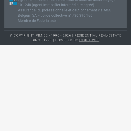
101.248 (agent immobilier intermédiaire agréé).
Assurance RC professionnelle et cautionnement via AXA
Belgium SA – police collective n° 730.390.160
Membre de Federia asbl
© COPYRIGHT PIM.BE - 1996 - 2026 | RESIDENTIAL REAL-ESTATE
SINCE 1978 | POWERED BY
INSIDE WEB