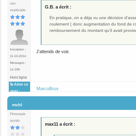
non
G.B. a écrit :
modérable
En pratique, on a déja vu une décision d'ass
roulement ( donc augmentation du fond de rou
remboursement du montant qu'il avait provis
Inscription :
J'attends de voir.
11-10-2014
Messages :
14 290
Hors ligne
Aime ce
MarcoBrux
post :
#18
mvhl
Pimonaute
assidu
max11 a écrit :