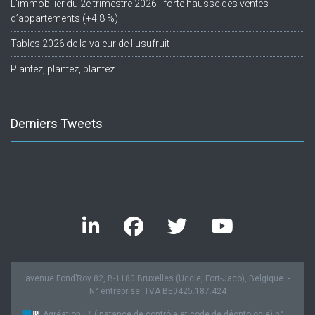
L’immobilier du 2e trimestre 2026 : forte hausse des ventes
d’appartements (+4,8 %)
Tables 2026 de la valeur de l’usufruit
Plantez, plantez, plantez…
Derniers Tweets
Twitter feed is not available at the moment.
avenue Fond’Roy 82, B-1180 Bruxelles (Uccle, Fort-Jaco), Belgique. -
N° entreprise: TVA BE0425.187.424
Agréation IPI (instance de contrôle et code de déontologie) n°