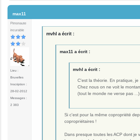
#19
max11
Pimonaute
incurable
mvhl a écrit :
max11 a écrit :
mvhl a écrit :
Lieu :
Bruxelles
C'est la théorie. En pratique, j
Inscription :
Chez nous on ne voit le montant 
28-02-2012
(tout le monde ne verse pas ...)
Messages :
2 383
Si c'est pour la même copropriété depu
copropriétaires !
Dans presque toutes les ACP dont je 