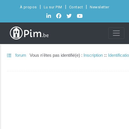
À propos
Lu sur PIM
Contact
Newsletter
forum
Vous n'êtes pas identifié(e) :
Inscription
::
Identificati