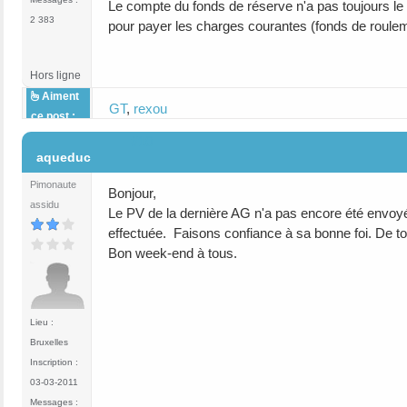
Le compte du fonds de réserve n'a pas toujours le b
2 383
pour payer les charges courantes (fonds de rouleme
Hors ligne
Aiment
GT
,
rexou
ce post :
#10
aqueduc
Pimonaute
Bonjour,
assidu
Le PV de la dernière AG n'a pas encore été envoyé 
effectuée. Faisons confiance à sa bonne foi. De to
Bon week-end à tous.
Lieu :
Bruxelles
Inscription :
03-03-2011
Messages :