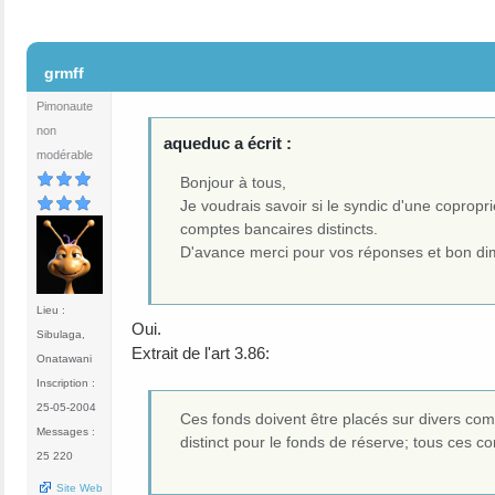
#2
grmff
Pimonaute
non
aqueduc a écrit :
modérable
Bonjour à tous,
Je voudrais savoir si le syndic d'une copropr
comptes bancaires distincts.
D'avance merci pour vos réponses et bon di
Lieu :
Oui.
Sibulaga,
Extrait de l'art 3.86:
Onatawani
Inscription :
25-05-2004
Ces fonds doivent être placés sur divers com
Messages :
distinct pour le fonds de réserve; tous ces c
25 220
Site Web