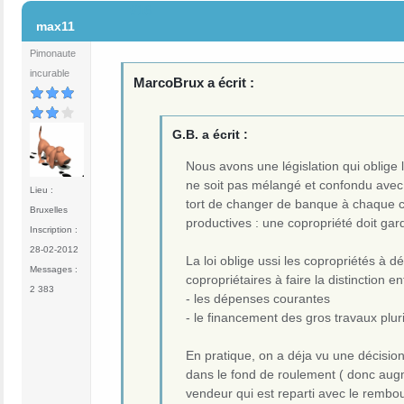
#16
max11
Pimonaute
incurable
MarcoBrux a écrit :
G.B. a écrit :
Nous avons une législation qui oblige 
ne soit pas mélangé et confondu avec
Lieu :
tort de changer de banque à chaque ch
Bruxelles
productives : une copropriété doit gar
Inscription :
28-02-2012
La loi oblige ussi les copropriétés à 
Messages :
copropriétaires à faire la distinction en
2 383
- les dépenses courantes
- le financement des gros travaux plur
En pratique, on a déja vu une décisio
dans le fond de roulement ( donc augm
vendeur qui est reparti avec le rembo