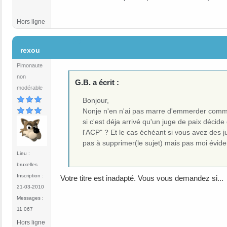
Hors ligne
#3
rexou
Pimonaute
non
G.B. a écrit :
modérable
Bonjour,
Nonje n'en n'ai pas marre d'emmerder comme 
si c'est déja arrivé qu'un juge de paix déci
l'ACP" ? Et le cas échéant si vous avez des j
pas à supprimer(le sujet) mais pas moi évid
Lieu :
bruxelles
Inscription :
Votre titre est inadapté. Vous vous demandez si...
21-03-2010
Messages :
11 067
Hors ligne