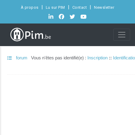
À propos
Lu sur PIM
Contact
Newsletter
forum
Vous n'êtes pas identifié(e) :
Inscription
::
Identificati