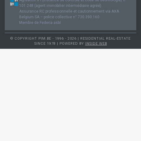
101.248 (agent immobilier intermédiaire agréé).
Assurance RC professionnelle et cautionnement via AXA
Belgium SA – police collective n° 730.390.160
Membre de Federia asbl
© COPYRIGHT PIM.BE - 1996 - 2026 | RESIDENTIAL REAL-ESTATE
SINCE 1978 | POWERED BY
INSIDE WEB