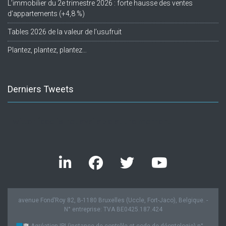
L’immobilier du 2e trimestre 2026 : forte hausse des ventes
d’appartements (+4,8 %)
Tables 2026 de la valeur de l’usufruit
Plantez, plantez, plantez…
Derniers Tweets
Twitter feed is not available at the moment.
avenue Fond’Roy 82, B-1180 Bruxelles (Uccle, Fort-Jaco), Belgique. -
N° entreprise: TVA BE0425.187.424
Agréation IPI (instance de contrôle et code de déontologie) n°