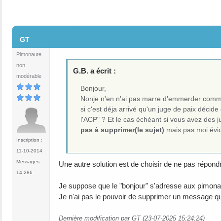
#2
GT
Pimonaute
non
G.B. a écrit :
modérable
Bonjour,
Nonje n'en n'ai pas marre d'emmerder comme 
si c'est déja arrivé qu'un juge de paix déci
l'ACP" ? Et le cas échéant si vous avez des j
pas à supprimer(le sujet)
mais pas moi évi
Inscription :
11-10-2014
Messages :
Une autre solution est de choisir de ne pas répondr
14 286
Je suppose que le "bonjour" s'adresse aux pimona
Je n'ai pas le pouvoir de supprimer un message quel
Dernière modification par GT (23-07-2025 15:24:24)