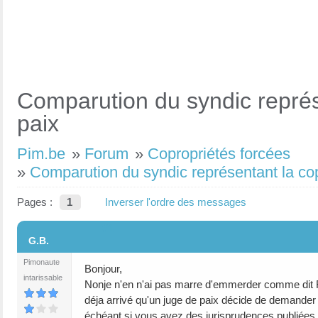
Comparution du syndic représen
paix
Pim.be
»
Forum
»
Copropriétés forcées
»
Comparution du syndic représentant la copro
Pages :
1
Inverser l'ordre des messages
#1
G.B.
Pimonaute
Bonjour,
intarissable
Nonje n'en n'ai pas marre d'emmerder comme dit Re
déja arrivé qu'un juge de paix décide de demander 
échéant si vous avez des jurisprudences publiées o