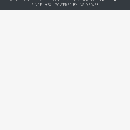
© COPYRIGHT PIM.BE - 1996 - 2026 | RESIDENTIAL REAL-ESTATE
SINCE 1978 | POWERED BY
INSIDE WEB