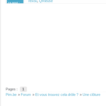
rexou
,
QRieuse
ce post :
Pages :
1
Pim.be
»
Forum
»
Et vous trouvez cela drôle ?
»
Une clôture