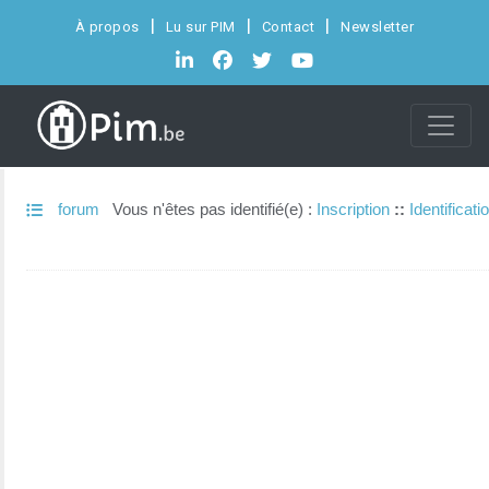
À propos
Lu sur PIM
Contact
Newsletter
forum
Vous n'êtes pas identifié(e) :
Inscription
::
Identificati