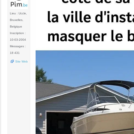
Lieu : Uccle,
Bruxelles,
Belgique
Inscription :
10-03-2004
Messages :
18 431
Site Web