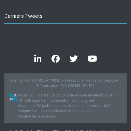
Derniers Tweets
Twitter feed is not available at the moment.
avenue Fond’Roy 82, B-1180 Bruxelles (Uccle, Fort-Jaco), Belgique. -
N° entreprise: TVA BE0425.187.424
Agréation IPI (instance de contrôle et code de déontologie) n°
101.248 (agent immobilier intermédiaire agréé).
Assurance RC professionnelle et cautionnement via AXA
Belgium SA – police collective n° 730.390.160
Membre de Federia asbl