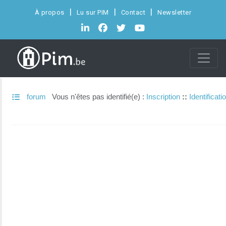
À propos
Lu sur PIM
Contact
Newsletter
forum
Vous n'êtes pas identifié(e) :
Inscription
::
Identificati