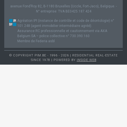
avenue Fond’Roy 82, B-1180 Bruxelles (Uccle, Fort-Jaco), Belgique. -
N° entreprise: TVA BE0425.187.424
Agréation IPI (instance de contrôle et code de déontologie) n°
101.248 (agent immobilier intermédiaire agréé).
Assurance RC professionnelle et cautionnement via AXA
Belgium SA – police collective n° 730.390.160
Membre de Federia asbl
© COPYRIGHT PIM.BE - 1996 - 2026 | RESIDENTIAL REAL-ESTATE
SINCE 1978 | POWERED BY
INSIDE WEB