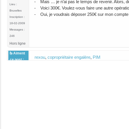
- Mais … je n’ai pas le temps de revenir. Alors, 
Lieu :
- Voici 300€. Voulez-vous faire une autre opérati
Bruxelles
- Oui, je voudrais déposer 250€ sur mon compte
Inscription :
18-02-2009
Messages :
246
Hors ligne
Aiment
rexou
,
copropriétaire engalère
,
PIM
ce post :