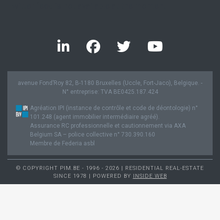
Twitter feed is not available at the moment.
avenue Fond’Roy 82, B-1180 Bruxelles (Uccle, Fort-Jaco), Belgique. -
N° entreprise: TVA BE0425.187.424
Agréation IPI (instance de contrôle et code de déontologie) n°
101.248 (agent immobilier intermédiaire agréé).
Assurance RC professionnelle et cautionnement via AXA
Belgium SA – police collective n° 730.390.160
Membre de Federia asbl
© COPYRIGHT PIM.BE - 1996 - 2026 | RESIDENTIAL REAL-ESTATE
SINCE 1978 | POWERED BY
INSIDE WEB