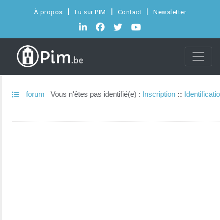
À propos
Lu sur PIM
Contact
Newsletter
forum
Vous n'êtes pas identifié(e) :
Inscription
::
Identificati