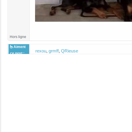
Hors ligne
Aiment
rexou
,
grmff
,
QRieuse
ce post :