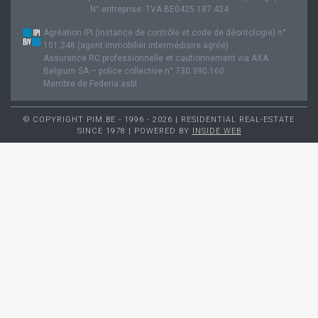
N° entreprise: TVA BE0425.187.424
Agréation IPI (instance de contrôle et code de déontologie) n°
101.248 (agent immobilier intermédiaire agréé).
Assurance RC professionnelle et cautionnement via AXA
Belgium SA – police collective n° 730.390.160
Membre de Federia asbl
© COPYRIGHT PIM.BE - 1996 - 2026 | RESIDENTIAL REAL-ESTATE
SINCE 1978 | POWERED BY
INSIDE WEB