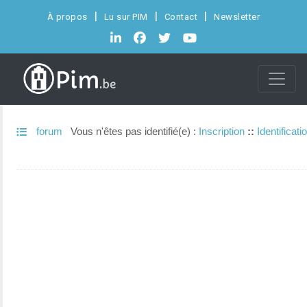
À propos
Lu sur PIM
Contact
Newsletter
forum
Vous n'êtes pas identifié(e) :
Inscription
::
Identificati