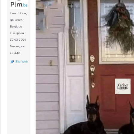
Lieu : Uccle,
Bruxelles,
Belgique
Inscription :
10-03-2004
Messages :
18 430
Site Web