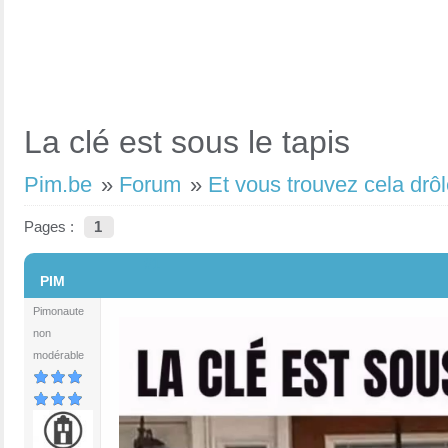
La clé est sous le tapis
Pim.be
»
Forum
»
Et vous trouvez cela drôl
Pages :
1
#1
PIM
Pimonaute
non
modérable