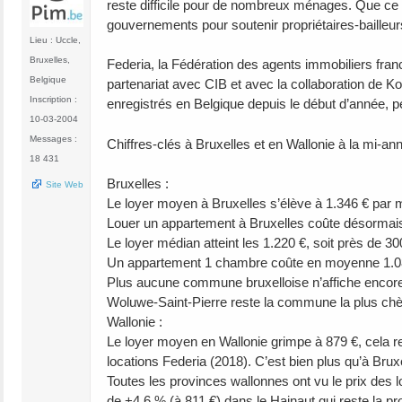
reste difficile pour de nombreux ménages. Que ce so
gouvernements pour soutenir propriétaires-bailleurs
Lieu : Uccle,
Bruxelles,
Federia, la Fédération des agents immobiliers fran
Belgique
partenariat avec CIB et avec la collaboration de K
Inscription :
enregistrés en Belgique depuis le début d’année, pe
10-03-2004
Messages :
Chiffres-clés à Bruxelles et en Wallonie à la mi-ann
18 431
Bruxelles :
Site Web
Le loyer moyen à Bruxelles s’élève à 1.346 € par 
Louer un appartement à Bruxelles coûte désormais,
Le loyer médian atteint les 1.220 €, soit près de 300
Un appartement 1 chambre coûte en moyenne 1.082
Plus aucune commune bruxelloise n’affiche encore
Woluwe-Saint-Pierre reste la commune la plus chère
Wallonie :
Le loyer moyen en Wallonie grimpe à 879 €, cela r
locations Federia (2018). C’est bien plus qu’à Bru
Toutes les provinces wallonnes ont vu le prix des
de +4,6 % (à 811 €) dans le Hainaut qui reste la p