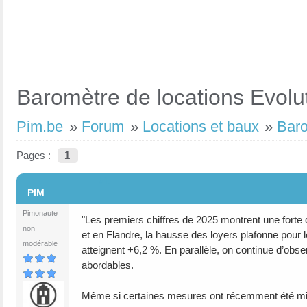
Baromètre de locations Evolu
Pim.be
»
Forum
»
Locations et baux
»
Baro
Pages :
1
#1
PIM
Pimonaute
"Les premiers chiffres de 2025 montrent une forte d
non
et en Flandre, la hausse des loyers plafonne pour
modérable
atteignent +6,2 %. En parallèle, on continue d’obse
abordables.
Même si certaines mesures ont récemment été mises 