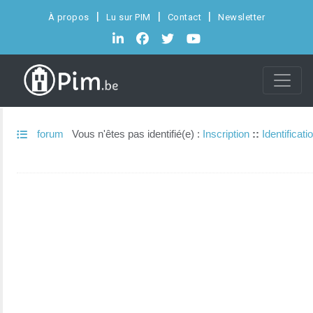
À propos
Lu sur PIM
Contact
Newsletter
forum
Vous n'êtes pas identifié(e) :
Inscription
::
Identificati