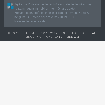
Agréation IPI (instance de contrôle et code de déontologie) n°
101.248 (agent immobilier intermédiaire agréé).
Assurance RC professionnelle et cautionnement via AXA
Belgium SA – police collective n° 730.390.160
Membre de Federia asbl
© COPYRIGHT PIM.BE - 1996 - 2026 | RESIDENTIAL REAL-ESTATE
SINCE 1978 | POWERED BY
INSIDE WEB