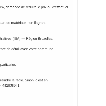
ge», demande de réduire le prix ou d’effectuer
cart de matériaux non flagrant.
stratives (ISA) — Région Bruxelles:
genre de détail avec votre commune.
articulier:
eindre la règle. Sinon, c’est en
][2][3][6][1]