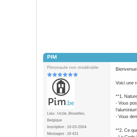
PIM
#2
Pimonaute non modérable
Bienvenue 
Voici une r
**1. Natur
- Vous pos
l’aluminiu
Lieu : Uccle, Bruxelles,
- Vous dem
Belgique
Inscription : 10-03-2004
**2. Ce que
Messages : 18 431
- Le Code 