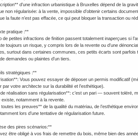
cription** d’une infraction urbanistique à Bruxelles dépend de la gravit
que non régularisée: à la vente, impossible d’obtenir certains document
que la faute n’est pas effacée, ce qui peut bloquer la transaction ou réd
te pratique :**
 de petites infractions de finition passent totalement inaperçues si l
ste toujours un risque, y compris lors de la revente ou d’une dénonciat
les, surtout dans certaines communes, ces petits écarts sont parfois t
 de demandes ou plaintes d’un tiers.
ls stratégiques :**
risation**: Vous pouvez essayer de déposer un permis modificatif (m
par votre architecte sur la durabilité et l’esthétique).
de réalisation sans régularisation**: c’est un pari — souvent toléré, m
 existe, notamment à la revente.
 toutes les preuves** de la qualité du matériau, de l’esthétique envir
tamment lors d’une tentative de régularisation future.
èse des pires scénarios:**
vez être obligé à vos frais de remettre du bois, même bien des ann