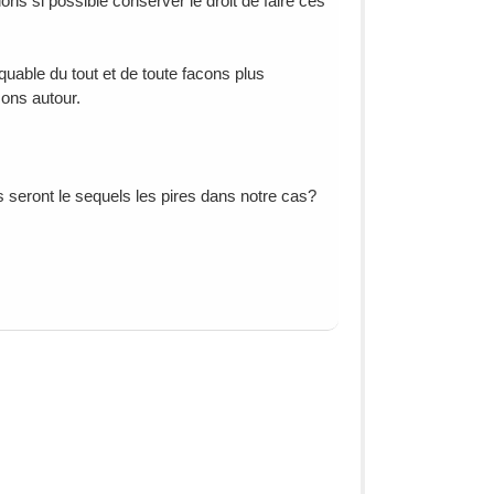
s si possible conserver le droit de faire ces
able du tout et de toute facons plus
sons autour.
s seront le sequels les pires dans notre cas?