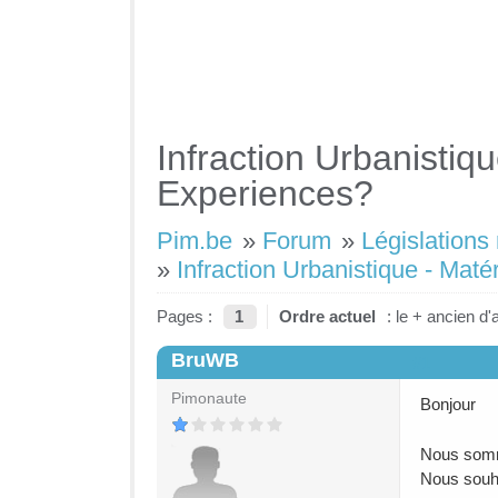
Infraction Urbanistiqu
Experiences?
Pim.be
»
Forum
»
Législations
»
Infraction Urbanistique - Maté
Pages :
1
Ordre actuel
: le + ancien d'
BruWB
#1
Pimonaute
Bonjour
Nous somme
Nous souha