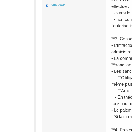
Site Web
effectué :
- sans le 
- non conf
l’autorisati
**3. Consé
- L’infract
administrat
- La commu
**sanction 
- Les sanc
- **Obliga
même plus
- **Amende 
- En théori
rare pour d
- Le paieme
- Si la co
**4. Prescr