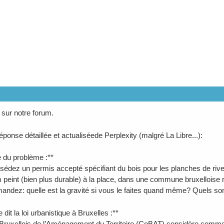
sur notre forum.
éponse détaillée et actualiséede Perplexity (malgré La Libre...):
e du problème :**
sédez un permis accepté spécifiant du bois pour les planches de rive,
m peint (bien plus durable) à la place, dans une commune bruxelloise 
andez: quelle est la gravité si vous le faites quand même? Quels son
 dit la loi urbanistique à Bruxelles :**
Bruxellois de l’Aménagement du Territoire (CoBAT) considère comme **