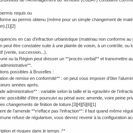
permis requis ou
orme au permis obtenu (même pour un simple changement de matériau
on).[1][2]
quences en cas d’infraction urbanistique (matériau non conforme au 
ion peut être constatée suite à une plainte de voisin, à un contrôle, 
if (vente, succession...).
ne ou la Région peut dresser un **procès-verbal** et transmettre a
administrative**.
tions possibles à Bruxelles :
tion de remise en conformité** : on peut vous imposer d’ôter l’alumini
ieurs années après.
administrative** : variable selon la taille et la «gravité» de l’infract
e: possibilité d’être poursuivi au pénal avec amende, voire peine priv
es changements de finition de toiture.[3][4][5][6][1]
nt de l’amende **n’efface pas l’infraction**: il faut quand même régul
mmune refuse de régulariser, vous devrez revenir à la configuration ac
iption et risques dans le temps :**