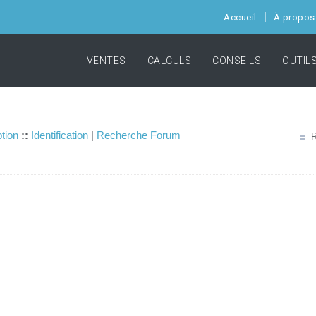
Accueil
À propos
VENTES
CALCULS
CONSEILS
OUTIL
ption
::
Identification
|
Recherche Forum
R