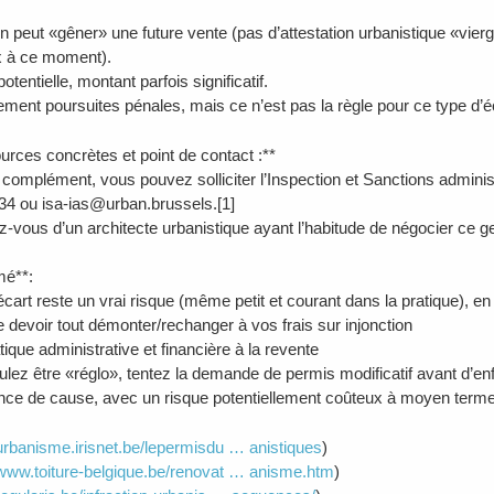
ion peut «gêner» une future vente (pas d’attestation urbanistique «vier
x à ce moment).
tentielle, montant parfois significatif.
ement poursuites pénales, mais ce n’est pas la règle pour ce type d’é
urces concrètes et point de contact :**
t complément, vous pouvez solliciter l’Inspection et Sanctions admini
34 ou isa-ias@urban.brussels.[1]
ez-vous d’un architecte urbanistique ayant l’habitude de négocier ce 
mé**:
cart reste un vrai risque (même petit et courant dans la pratique), en p
e devoir tout démonter/rechanger à vos frais sur injonction
tique administrative et financière à la revente
lez être «réglo», tentez la demande de permis modificatif avant d’enfr
ce de cause, avec un risque potentiellement coûteux à moyen terme.[4
/urbanisme.irisnet.be/lepermisdu … anistiques
)
/www.toiture-belgique.be/renovat … anisme.htm
)