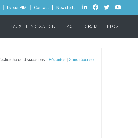
Lu sur PIM
Contact
Newsletter
S
BAUX ET INDEXATION
FAQ
FORUM
BLOG
echerche de discussions :
Récentes
|
Sans réponse