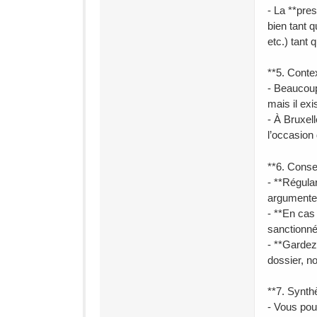
- La **pres
bien tant 
etc.) tant 
**5. Contex
- Beaucoup
mais il exi
- À Bruxel
l’occasion
**6. Consei
- **Régula
argumenter 
- **En cas 
sanctionné
- **Gardez
dossier, no
**7. Synth
- Vous pou