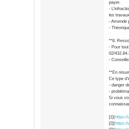
payer.
- L’infract
les travau
- Amende po
- Théoriqu
**8. Resso
- Pour tou
02/432.84.
- Conseill
**En résu
Ce type d’é
- danger d
- probléma
Si vous vou
connaissan
[1](
https:/
[2](
https:/