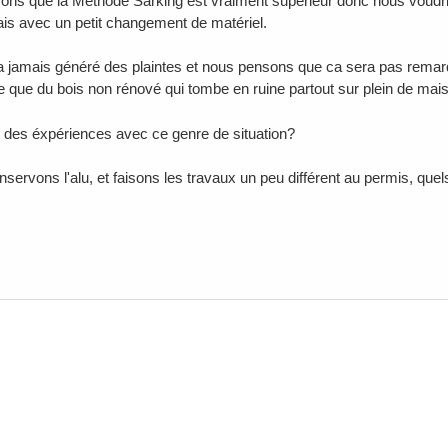
ns que la Méthode Sarking est vraiment supérieur donc nous voudrion
is avec un petit changement de matériel.
 jamais généré des plaintes et nous pensons que ca sera pas remarqu
e que du bois non rénové qui tombe en ruine partout sur plein de mai
des éxpériences avec ce genre de situation?
nservons l'alu, et faisons les travaux un peu différent au permis, quel