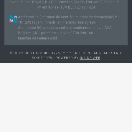
avenue Fond’Roy 82, B-1180 Bruxelles (Uccle, Fort-Jaco), Belgique. -
N° entreprise: TVA BE0425.187.424
Agréation IPI (instance de contrôle et code de déontologie) n°
101.248 (agent immobilier intermédiaire agréé).
Assurance RC professionnelle et cautionnement via AXA
Belgium SA – police collective n° 730.390.160
Membre de Federia asbl
© COPYRIGHT PIM.BE - 1996 - 2026 | RESIDENTIAL REAL-ESTATE
SINCE 1978 | POWERED BY
INSIDE WEB