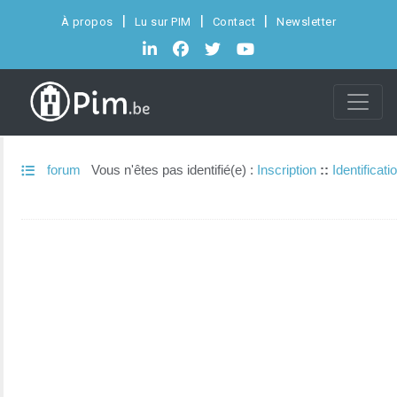
À propos
Lu sur PIM
Contact
Newsletter
forum
Vous n'êtes pas identifié(e) :
Inscription
::
Identificati