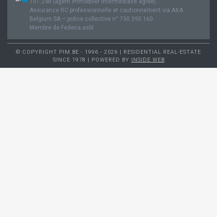
101.248 (agent immobilier intermédiaire agréé).
Assurance RC professionnelle et cautionnement via AXA
Belgium SA – police collective n° 730.390.160
Membre de Federia asbl
© COPYRIGHT PIM.BE - 1996 - 2026 | RESIDENTIAL REAL-ESTATE
SINCE 1978 | POWERED BY
INSIDE WEB