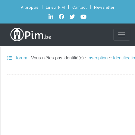
À propos
Lu sur PIM
Contact
Newsletter
forum
Vous n'êtes pas identifié(e) :
Inscription
::
Identificati