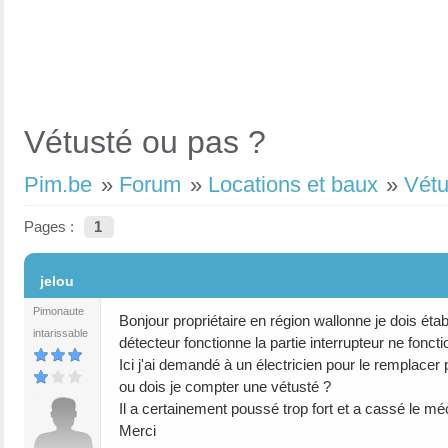
Vétusté ou pas ?
Pim.be
»
Forum
»
Locations et baux
»
Vétu
Pages :
1
#1
jelou
Pimonaute
Bonjour propriétaire en région wallonne je dois éta
intarissable
détecteur fonctionne la partie interrupteur ne foncti
Ici j'ai demandé à un électricien pour le remplacer 
ou dois je compter une vétusté ?
Il a certainement poussé trop fort et a cassé le m
Merci