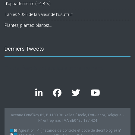
d’appartements (+4,8 %)
Tables 2026 de la valeur de l’usufruit
Plantez, plantez, plantez…
Derniers Tweets
Twitter feed is not available at the moment.
avenue Fond’Roy 82, B-1180 Bruxelles (Uccle, Fort-Jaco), Belgique. -
N° entreprise: TVA BE0425.187.424
Agréation IPI (instance de contrôle et code de déontologie) n°