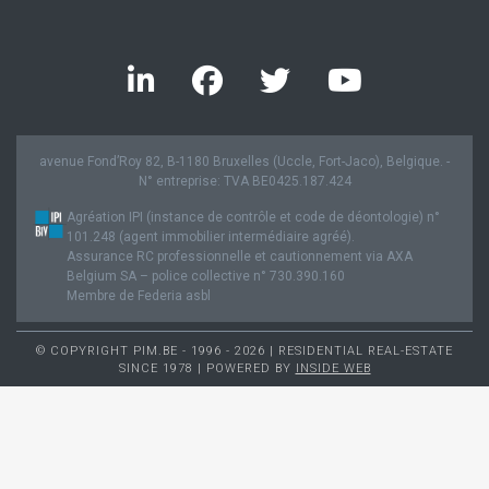
avenue Fond’Roy 82, B-1180 Bruxelles (Uccle, Fort-Jaco), Belgique. -
N° entreprise: TVA BE0425.187.424
Agréation IPI (instance de contrôle et code de déontologie) n°
101.248 (agent immobilier intermédiaire agréé).
Assurance RC professionnelle et cautionnement via AXA
Belgium SA – police collective n° 730.390.160
Membre de Federia asbl
© COPYRIGHT PIM.BE - 1996 - 2026 | RESIDENTIAL REAL-ESTATE
SINCE 1978 | POWERED BY
INSIDE WEB