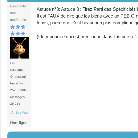
Pimonaute
Astuce n°3: Astuce 3 : Tirez Parti des Spécificités
non
Il est FAUX de dire que les biens avec un PEB G n
modérable
fonds, parce que c'est beaucoup plus compliqué q
(Idem pour ce qui est mentionné dans l'astuce n°1.
Lieu :
Sibulaga,
Onatawani
Inscription :
25-05-2004
Messages :
25 216
Site Web
Hors ligne
#6