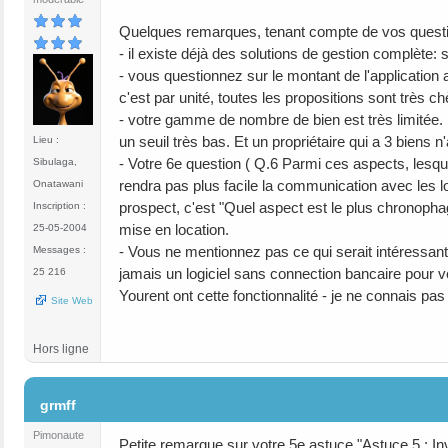
Quelques remarques, tenant compte de vos quest
- il existe déjà des solutions de gestion complète:
- vous questionnez sur le montant de l'application
c'est par unité, toutes les propositions sont très chè
- votre gamme de nombre de bien est très limitée. L
un seuil très bas. Et un propriétaire qui a 3 biens n'
Lieu :
- Votre 6e question ( Q.6 Parmi ces aspects, lesque
Sibulaga,
rendra pas plus facile la communication avec les lo
Onatawani
prospect, c'est "Quel aspect est le plus chronopha
Inscription :
mise en location.
25-05-2004
- Vous ne mentionnez pas ce qui serait intéressant
Messages :
jamais un logiciel sans connection bancaire pour v
25 216
Yourent ont cette fonctionnalité - je ne connais pas
Site Web
Hors ligne
#3
grmff
Pimonaute
Petite remarque sur votre 5e astuce "Astuce 5 : I