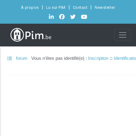
À propos
Lu sur PIM
Contact
Newsletter
forum
Vous n'êtes pas identifié(e) :
Inscription
::
Identificati