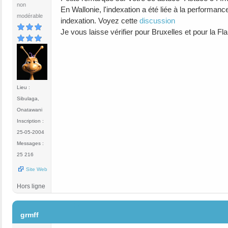
non
En Wallonie, l'indexation a été liée à la performanc
modérable
indexation. Voyez cette
discussion
Je vous laisse vérifier pour Bruxelles et pour la Fl
Lieu :
Sibulaga,
Onatawani
Inscription :
25-05-2004
Messages :
25 216
Site Web
Hors ligne
#4
grmff