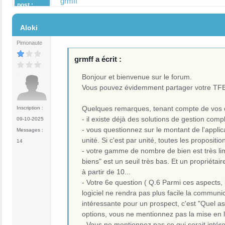
grmff
post :
#7
Aloki
Pimonaute
grmff a écrit :
Bonjour et bienvenue sur le forum.
Vous pouvez évidemment partager votre TFE,
Quelques remarques, tenant compte de vos 
Inscription :
- il existe déjà des solutions de gestion com
09-10-2025
- vous questionnez sur le montant de l'appli
Messages :
unité. Si c'est par unité, toutes les propositio
14
- votre gamme de nombre de bien est très limi
biens" est un seuil très bas. Et un propriétair
à partir de 10...
- Votre 6e question ( Q.6 Parmi ces aspects, 
logiciel ne rendra pas plus facile la communic
intéressante pour un prospect, c'est "Quel a
options, vous ne mentionnez pas la mise en l
- Vous ne mentionnez pas ce qui serait intér