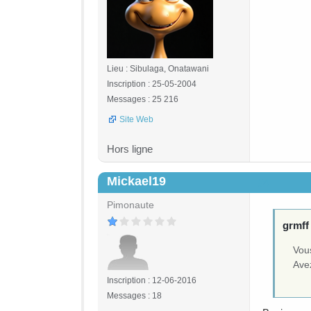
Lieu : Sibulaga, Onatawani
Inscription : 25-05-2004
Messages : 25 216
Site Web
Hors ligne
Mickael19
#4
Pimonaute
grmff 
Vou
Ave
Inscription : 12-06-2016
Messages : 18