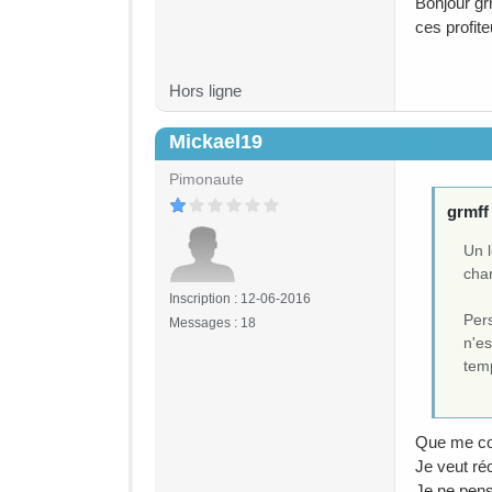
Bonjour grm
ces profite
Hors ligne
Mickael19
#5
Pimonaute
grmff 
Un l
chan
Inscription : 12-06-2016
Pers
Messages : 18
n'es
tem
Que me con
Je veut ré
Je ne pens