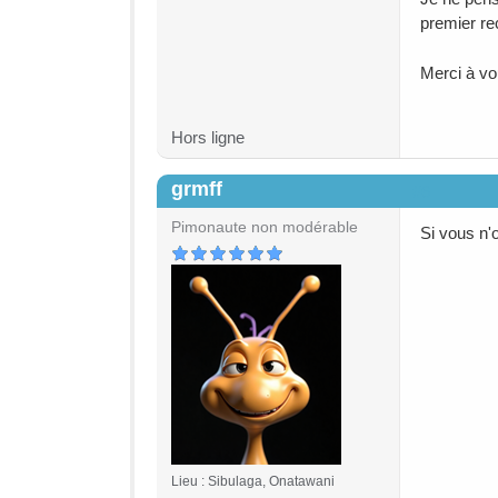
premier re
Merci à vo
Hors ligne
grmff
#6
Pimonaute non modérable
Si vous n'
Lieu : Sibulaga, Onatawani