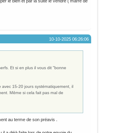
er le bien et par la suite le vendre ( marre de
10-10-2025 06:26:06
rfs. Et si en plus il vous dit "bonne
ie avec 15-20 jours systématiquement, il
ment. Même si cela fait pas mal de
ment au terme de son préavis .
 a déjà faite lors de notre envoie du