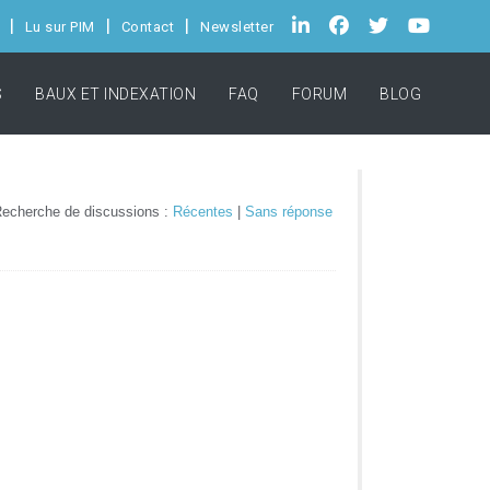
Lu sur PIM
Contact
Newsletter
S
BAUX ET INDEXATION
FAQ
FORUM
BLOG
echerche de discussions :
Récentes
|
Sans réponse