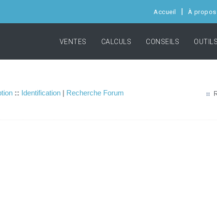
Accueil
À propos
VENTES
CALCULS
CONSEILS
OUTIL
ption
::
Identification
|
Recherche Forum
R