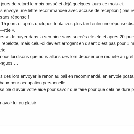
 jours de retard le mois passé et déjà quelques jours ce mois-ci.
 envoyé une lettre recommandée avec accusé de réception ( pas récep
 sans réponse !
15 jours et après quelques tentatives plus tard enfin une réponse disan
—-rde ».
esse de payer dans la semaine sans succès etc etc et après 20 jours e
 rebelotte, mais celui-ci devient arrogant en disant c est pas pour 1 
etc
t nous lui disons que nous allons dès lors déposer une requête au gre
longues …
.
 des lors envoyer le renon au bail en recommandé, en envoie postal
baux pour occupation personnelle.
ossible d avoir votre aide pour savoir que faire pour que cela ne dure p
avoir lu, au plaisir .