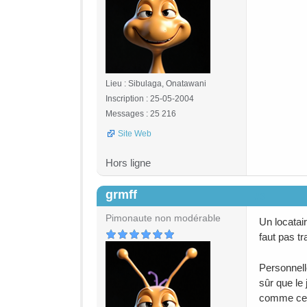
Lieu : Sibulaga, Onatawani
Inscription : 25-05-2004
Messages : 25 216
Site Web
Hors ligne
grmff
#3
Pimonaute non modérable
Un locatair
faut pas tr
Personnelle
sûr que le
comme cela