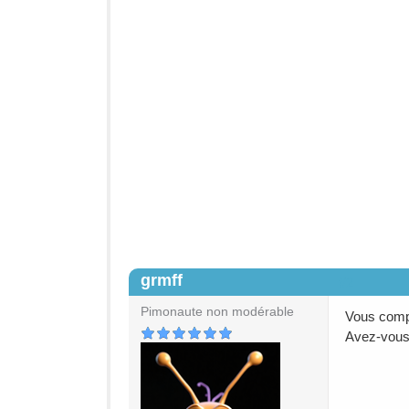
grmff
#2
Pimonaute non modérable
Vous comp
Avez-vous 