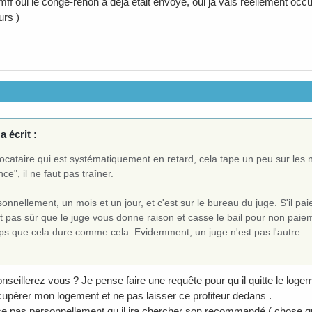
ff oui le congé-renon a déjà était envoyé, oui ja vais réellement occup
urs )
a écrit :
ocataire qui est systématiquement en retard, cela tape un peu sur les ne
ce", il ne faut pas traîner.
onnellement, un mois et un jour, et c'est sur le bureau du juge. S'il pa
t pas sûr que le juge vous donne raison et casse le bail pour non paie
ps que cela dure comme cela. Evidemment, un juge n'est pas l'autre.
seillerez vous ? Je pense faire une requête pour qu il quitte le loge
cupérer mon logement et ne pas laisser ce profiteur dedans .
e pas personnellement qu il ira chercher son recommandé ( chose qu il