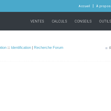
Accueil
À propos
VENTES
CALCULS
CONSEILS
OUTIL
ption
::
Identification
|
Recherche Forum
R