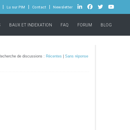
Lu sur PIM
Contact
Newsletter
S
BAUX ET INDEXATION
FAQ
FORUM
BLOG
echerche de discussions :
Récentes
|
Sans réponse