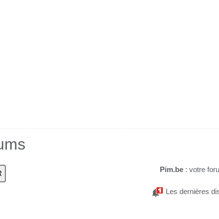
rums
Pim.be
: votre for
Les dernières di