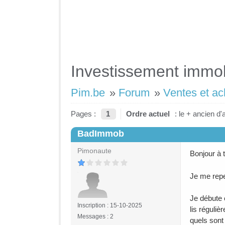
Investissement immob
Pim.be
»
Forum
»
Ventes et ac
Pages :
1
Ordre actuel
: le + ancien d'
BadImmob
#1
Pimonaute
Bonjour à 
Je me repe
Je débute 
Inscription : 15-10-2025
lis réguliè
Messages : 2
quels sont 