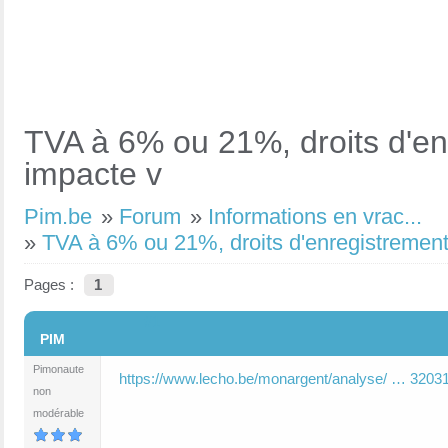
TVA à 6% ou 21%, droits d'en
impacte v
Pim.be
»
Forum
»
Informations en vrac...
»
TVA à 6% ou 21%, droits d'enregistrement
Pages :
1
#1
PIM
Pimonaute
https://www.lecho.be/monargent/analyse/ … 32031
non
modérable