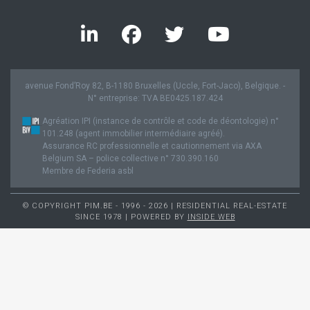
avenue Fond’Roy 82, B-1180 Bruxelles (Uccle, Fort-Jaco), Belgique. -
N° entreprise: TVA BE0425.187.424
Agréation IPI (instance de contrôle et code de déontologie) n°
101.248 (agent immobilier intermédiaire agréé).
Assurance RC professionnelle et cautionnement via AXA
Belgium SA – police collective n° 730.390.160
Membre de Federia asbl
© COPYRIGHT PIM.BE - 1996 - 2026 | RESIDENTIAL REAL-ESTATE
SINCE 1978 | POWERED BY
INSIDE WEB