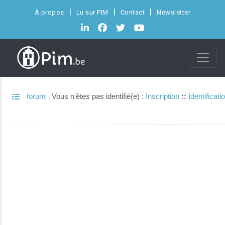
À propos
Lu sur PIM
Contact
Newsletter
forum
Vous n'êtes pas identifié(e) :
Inscription
::
Identificati