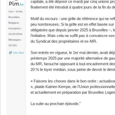
capitale, a été déposé ce mardi par cinq unions pr
finalement été introduit à quatre jours de la fin du dé
Lieu : Uccle,
Bruxelles,
Motif du recours : une grille de référence qui ne re
Belgique
peu nombreuses. Si la grille est en effet basée su
Inscription :
obligatoire que depuis janvier 2025 à Bruxelles –, l
10-03-2004
l’initiative. Mais cela ne suffit pas à convaincre s
Messages :
du Syndicat des propriétaires et ex-MR.
18 431
Son entrée en vigueur, le 1er mai dernier, avait déj
Site Web
printemps 2025 par une majorité alternative de gau
du MR, farouche opposant à tout encadrement des lo
20 % le loyer médian, sous peine de devoir le dim
« Faisons les choses dans le bon ordre : actualiso
», plaide Katrien Kempe, de l’Union professionnell
et actuellement en préparation par Bruxelles Loge
La suite au prochain épisode."