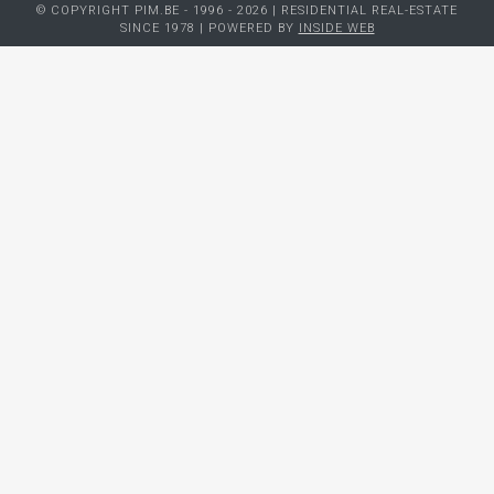
© COPYRIGHT PIM.BE - 1996 - 2026 | RESIDENTIAL REAL-ESTATE
SINCE 1978 | POWERED BY
INSIDE WEB