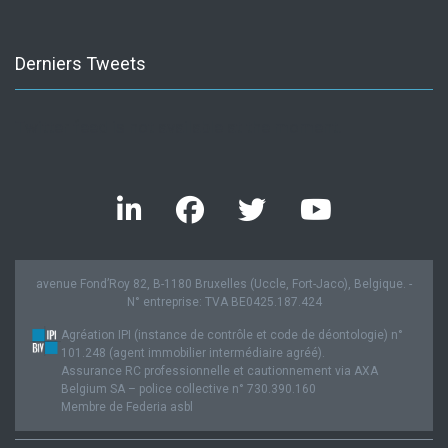
Derniers Tweets
Twitter feed is not available at the moment.
avenue Fond’Roy 82, B-1180 Bruxelles (Uccle, Fort-Jaco), Belgique. -
N° entreprise: TVA BE0425.187.424
Agréation IPI (instance de contrôle et code de déontologie) n°
101.248 (agent immobilier intermédiaire agréé).
Assurance RC professionnelle et cautionnement via AXA
Belgium SA – police collective n° 730.390.160
Membre de Federia asbl