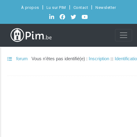
À propos
Lu sur PIM
Contact
Newsletter
forum
Vous n'êtes pas identifié(e) :
Inscription
::
Identificati