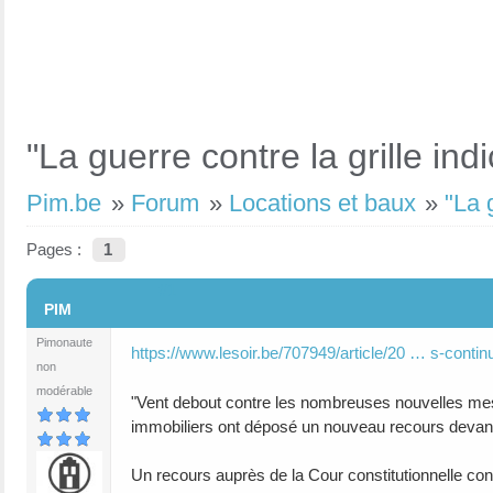
"La guerre contre la grille ind
Pim.be
»
Forum
»
Locations et baux
»
"La 
Pages :
1
#1
PIM
Pimonaute
https://www.lesoir.be/707949/article/20 … s-contin
non
modérable
"Vent debout contre les nombreuses nouvelles mesu
immobiliers ont déposé un nouveau recours devant la 
Un recours auprès de la Cour constitutionnelle contr