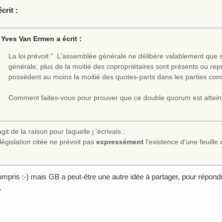
crit :
Yves Van Ermen a écrit :
La loi prévoit " L'assemblée générale ne délibère valablement que 
générale, plus de la moitié des copropriétaires sont présents ou repr
possèdent au moins la moitié des quotes-parts dans les parties co
Comment faites-vous pour prouver que ce double quorum est attein
'agit de la raison pour laquelle j 'écrivais :
législation citée ne prévoit pas
expressément
l'existence d'une feuill
ompris :-) mais GB a peut-être une autre idée à partager, pour répondre 
.