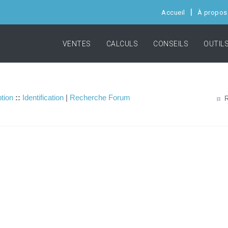
Accueil
À propos
VENTES
CALCULS
CONSEILS
OUTIL
ption
::
Identification
|
Recherche Forum
R