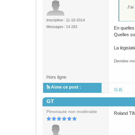
J'a
Inscription : 11-10-2014
Messages : 14 282
En quelles
Quelles so
La législa
Dernière mo
Hors ligne
Aime ce post :
G.B.
GT
#3
Pimonaute non modérable
Roland TIM