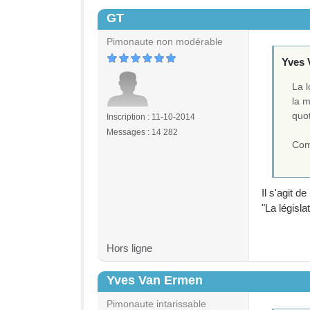
GT
#5
Pimonaute non modérable
Yves 
La l
la m
quo
Inscription : 11-10-2014
Messages : 14 282
Com
Il s'agit de
"La législa
Hors ligne
Yves Van Ermen
#6
Pimonaute intarissable