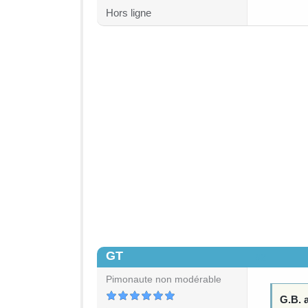
Hors ligne
GT
#2
Pimonaute non modérable
G.B. a