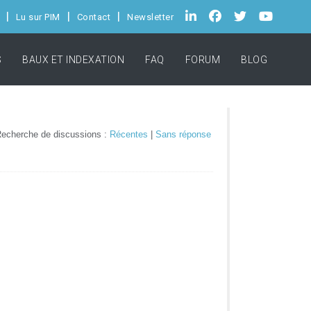
Lu sur PIM
Contact
Newsletter
S
BAUX ET INDEXATION
FAQ
FORUM
BLOG
echerche de discussions :
Récentes
|
Sans réponse