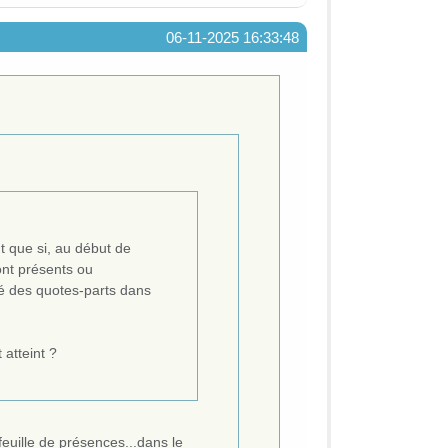
06-11-2025 16:33:48
t que si, au début de
ont présents ou
ié des quotes-parts dans
atteint ?
feuille de présences...dans le