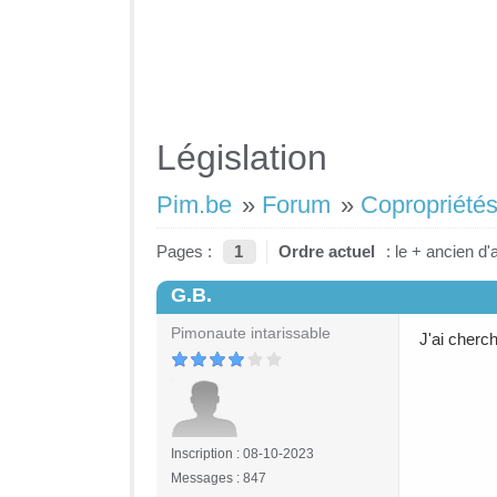
Législation
Pim.be
»
Forum
»
Copropriétés
Pages :
1
Ordre actuel
: le + ancien d'
G.B.
#1
Pimonaute intarissable
J'ai cherc
Inscription : 08-10-2023
Messages : 847