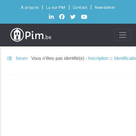
À propos
Lu sur PIM
Contact
Newsletter
forum
Vous n'êtes pas identifié(e) :
Inscription
::
Identificati