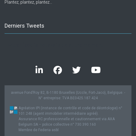
Plantez, plantez, plantez…
Derniers Tweets
Twitter feed is not available at the moment.
avenue Fond’Roy 82, B-1180 Bruxelles (Uccle, Fort-Jaco), Belgique. -
N° entreprise: TVA BE0425.187.424
Agréation IPI (instance de contrôle et code de déontologie) n°
101.248 (agent immobilier intermédiaire agréé).
Assurance RC professionnelle et cautionnement via AXA
Belgium SA – police collective n° 730.390.160
Membre de Federia asbl