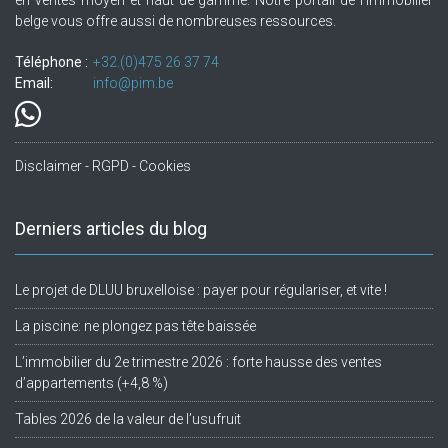
en ventes moyen et haut de gamme. Notre portail de l'immobilier
belge vous offre aussi de nombreuses ressources.
Téléphone :
+32.(0)475 26 37 74
Email:
info@pim.be
Disclaimer - RGPD - Cookies
Derniers articles du blog
Le projet de DLUU bruxelloise : payer pour régulariser, et vite !
La piscine: ne plongez pas tête baissée
L’immobilier du 2e trimestre 2026 : forte hausse des ventes
d’appartements (+4,8 %)
Tables 2026 de la valeur de l’usufruit