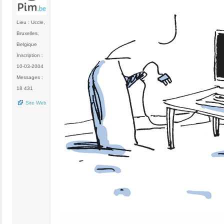
Lieu : Uccle,
Bruxelles,
Belgique
Inscription :
10-03-2004
Messages :
18 431
Site Web