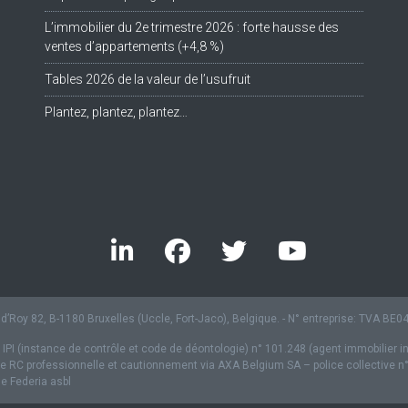
L’immobilier du 2e trimestre 2026 : forte hausse des
ventes d’appartements (+4,8 %)
Tables 2026 de la valeur de l’usufruit
Plantez, plantez, plantez…
’Roy 82, B-1180 Bruxelles (Uccle, Fort-Jaco), Belgique. - N° entreprise: TVA BE
 IPI (instance de contrôle et code de déontologie) n° 101.248 (agent immobilier i
 RC professionnelle et cautionnement via AXA Belgium SA – police collective n
 Federia asbl