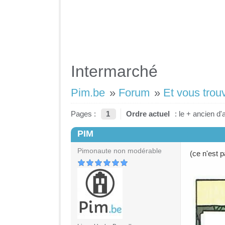
Intermarché
Pim.be
»
Forum
»
Et vous trou
Pages :
1
Ordre actuel
: le + ancien d'
PIM
#1
Pimonaute non modérable
(ce n'est p