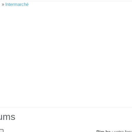
»
Intermarché
rums
Pim.be
: votre for