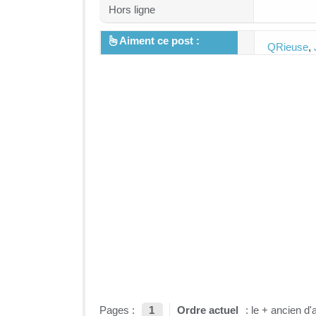
Hors ligne
Aiment ce post :
QRieuse
,
Pages :
1
Ordre actuel
: le + ancien d'