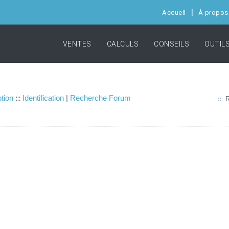
Accueil
À propos
VENTES
CALCULS
CONSEILS
OUTIL
ption
::
Identification
|
Recherche Forum
R