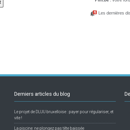
Les dernières di
Derniers articles du blog
De
Le projet de DLUU bruxelloise : payer pour régulariser, et
Tw
vite !
La piscine: ne plongez pas tête baissée