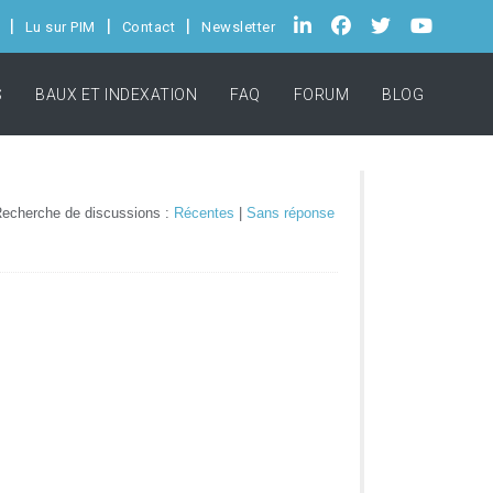
Lu sur PIM
Contact
Newsletter
S
BAUX ET INDEXATION
FAQ
FORUM
BLOG
echerche de discussions :
Récentes
|
Sans réponse