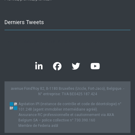
Derniers Tweets
Twitter feed is not available at the moment.
avenue Fond’Roy 82, B-1180 Bruxelles (Uccle, Fort-Jaco), Belgique. -
N° entreprise: TVA BE0425.187.424
Agréation IPI (instance de contrôle et code de déontologie) n°
101.248 (agent immobilier intermédiaire agréé).
Assurance RC professionnelle et cautionnement via AXA
Belgium SA – police collective n° 730.390.160
Membre de Federia asbl