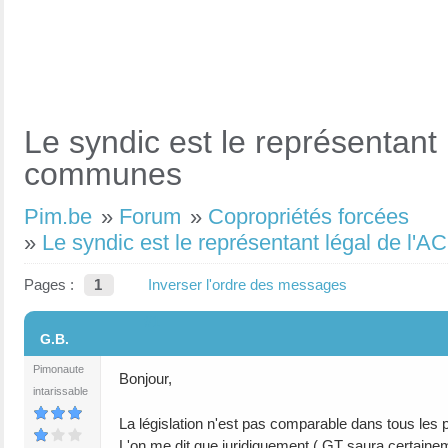
Le syndic est le représentant 
communes
Pim.be
»
Forum
»
Copropriétés forcées
»
Le syndic est le représentant légal de l'
Pages :
1
Inverser l'ordre des messages
#1
G.B.
Pimonaute
Bonjour,
intarissable
La législation n'est pas comparable dans tous les
L'on me dit que juridiquement ( GT saura certaine