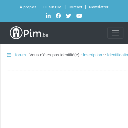
À propos
Lu sur PIM
Contact
Newsletter
forum
Vous n'êtes pas identifié(e) :
Inscription
::
Identificati