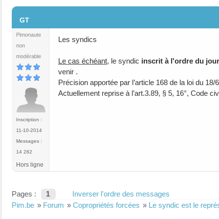
#4
GT
Pimonaute
Les syndics
non
modérable
Le cas échéant,
le syndic
inscrit à l'ordre du jo
venir .
Précision apportée par l’article 168 de la loi du 18/
Actuellement reprise à l’art.3.89, § 5, 16°, Code civi
Inscription :
11-10-2014
Messages :
14 282
Hors ligne
Pages :
1
Inverser l'ordre des messages
Pim.be
»
Forum
»
Copropriétés forcées
»
Le syndic est le repr