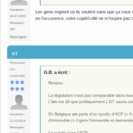
Inscription :
Les gens migrent où ils veulent sans que ça vous 
06-07-2025
en l'occurence, votre copié/collé ne m'inspire pas tan
Messages :
297
Hors ligne
#3
GT
Pimonaute
non
G.B. a écrit :
modérable
Bonjour,
La législation n'est pas comparable dans to
L
'on
me dit que juridiquement ( GT saura ce
En Belgique
on
parle d’un syndic d’ACP (= il
Inscription :
d’immeuble (= il gère l’immeuble et demande 
11-10-2014
Messages :
Le syndic gère l'ACP.