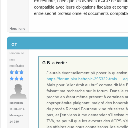
En résumé, l’idée que les avocats d’ACP ne facture
compatible avec leurs obligations fiscales et compt
entre secret professionnel et documents comptabl
Hors ligne
#5
GT
Pimonaute
non
G.B. a écrit :
modérable
J'aurais éventuellement pû poser la question i
https://forum.pim.be/topic-295322-frais … ag
Mais pour "aller droit au but" comme dit Me Er
faisant ma recherche sur le forum. Dans le c
proche en étant même présent à certaines au
copropriétaire plaignant, malgré des honorai
Inscription :
du procès Richard Fourneaux ne réussisse à 
11-10-2014
pas, et j'en viens à me demander s'il exist
Messages :
TVA, se peut-il que les avocats des ACPS n'é
14 286
les affaires que nous connaissons, les syndi