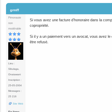
#2
grmff
Pimonaute
Si vous avez une facture d'honoraire dans la compta
non
copropriété.
modérable
Si il y a un paiement vers un avocat, vous avez le d
être refusé.
Lieu :
Sibulaga,
Onatawani
Inscription :
25-05-2004
Messages :
25 216
Site Web