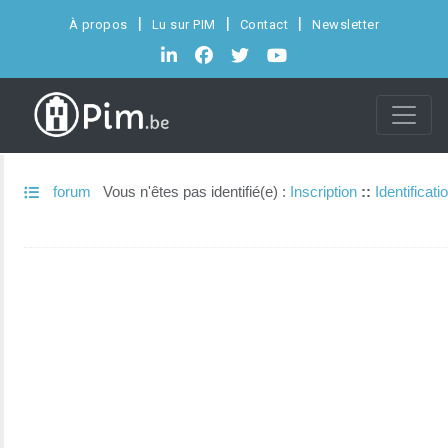
À propos
Lu sur PIM
Contact
Newsletter
forum
Vous n'êtes pas identifié(e) :
Inscription
::
Identificati