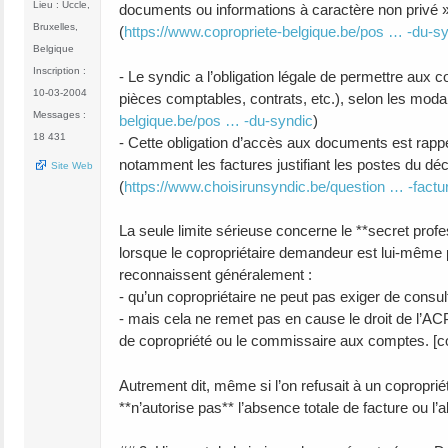
Lieu : Uccle,
documents ou informations à caractère non privé » a
Bruxelles,
(
https://www.copropriete-belgique.be/pos … -du-s
Belgique
Inscription :
- Le syndic a l’obligation légale de permettre aux c
10-03-2004
pièces comptables, contrats, etc.), selon les moda
Messages :
belgique.be/pos … -du-syndic
)
18 431
- Cette obligation d’accès aux documents est rappel
notamment les factures justifiant les postes du dé
Site Web
(
https://www.choisirunsyndic.be/question … -factu
La seule limite sérieuse concerne le **secret profes
lorsque le copropriétaire demandeur est lui‑même p
reconnaissent généralement :
- qu’un copropriétaire ne peut pas exiger de consul
- mais cela ne remet pas en cause le droit de l’ACP 
de copropriété ou le commissaire aux comptes. [co
Autrement dit, même si l’on refusait à un copropriét
**n’autorise pas** l’absence totale de facture ou l