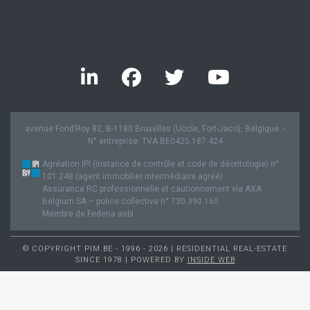
Twitter feed is not available at the moment.
avenue Fond’Roy 82, B-1180 Bruxelles (Uccle, Fort-Jaco), Belgique. -
N° entreprise: TVA BE0425.187.424
Agréation IPI (instance de contrôle et code de déontologie) n°
101.248 (agent immobilier intermédiaire agréé).
Assurance RC professionnelle et cautionnement via AXA
Belgium SA – police collective n° 730.390.160
Membre de Federia asbl
© COPYRIGHT PIM.BE - 1996 - 2026 | RESIDENTIAL REAL-ESTATE
SINCE 1978 | POWERED BY
INSIDE WEB