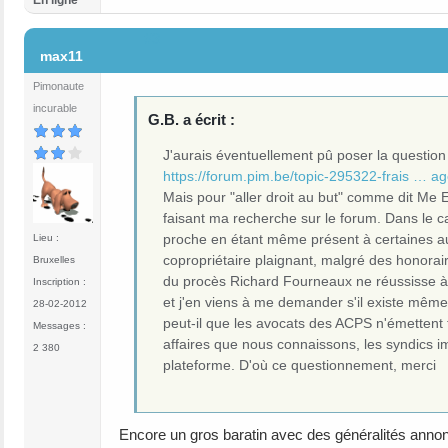
En ligne
#3
max11
Pimonaute
incurable
G.B. a écrit :
J'aurais éventuellement pû poser la question i
https://forum.pim.be/topic-295322-frais … ag
Mais pour "aller droit au but" comme dit Me Er
faisant ma recherche sur le forum. Dans le c
proche en étant même présent à certaines au
Lieu :
copropriétaire plaignant, malgré des honorai
Bruxelles
du procès Richard Fourneaux ne réussisse à 
Inscription :
et j'en viens à me demander s'il existe mêm
28-02-2012
peut-il que les avocats des ACPS n'émettent 
Messages :
affaires que nous connaissons, les syndics i
2 380
plateforme. D'où ce questionnement, merci
Encore un gros baratin avec des généralités annoncé