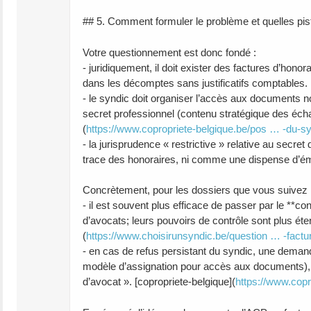
## 5. Comment formuler le problème et quelles pis
Votre questionnement est donc fondé :
- juridiquement, il doit exister des factures d’hon
dans les décomptes sans justificatifs comptables. [
- le syndic doit organiser l’accès aux documents non
secret professionnel (contenu stratégique des échang
(
https://www.copropriete-belgique.be/pos … -du-s
- la jurisprudence « restrictive » relative au secr
trace des honoraires, ni comme une dispense d’ém
Concrètement, pour les dossiers que vous suivez
- il est souvent plus efficace de passer par le **c
d’avocats; leurs pouvoirs de contrôle sont plus éte
(
https://www.choisirunsyndic.be/question … -factu
- en cas de refus persistant du syndic, une demand
modèle d’assignation pour accès aux documents), r
d’avocat ». [copropriete-belgique](
https://www.co