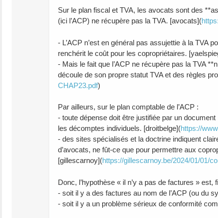
Sur le plan fiscal et TVA, les avocats sont des **as
(ici l’ACP) ne récupère pas la TVA. [avocats](
https
- L’ACP n’est en général pas assujettie à la TVA po
renchérit le coût pour les copropriétaires. [yaelspieg
- Mais le fait que l’ACP ne récupère pas la TVA **n’
découle de son propre statut TVA et des règles prof
CHAP23.pdf
)
Par ailleurs, sur le plan comptable de l’ACP :
- toute dépense doit être justifiée par un document
les décomptes individuels. [droitbelge](
https://www
- des sites spécialisés et la doctrine indiquent cl
d’avocats, ne fût‑ce que pour permettre aux coprop
[gillescarnoy](
https://gillescarnoy.be/2024/01/01/co
Donc, l’hypothèse « il n’y a pas de factures » est,
- soit il y a des factures au nom de l’ACP (ou du
- soit il y a un problème sérieux de conformité comp