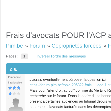
Frais d'avocats POUR l'ACP a
Pim.be
»
Forum
»
Copropriétés forcées
»
F
Pages :
1
Inverser l'ordre des messages
#1
G.B.
Pimonaute
J'aurais éventuellement pû poser la question ici :
intarissable
https://forum.pim.be/topic-295322-frais … age-1.h
Mais pour "aller droit au but" comme dit Me Eric Riq
recherche sur le forum. Dans le cadre d'une bonne
présent à certaines audiences au tribunal depuis v
honoraires d'avocats facturés dans les décomptes