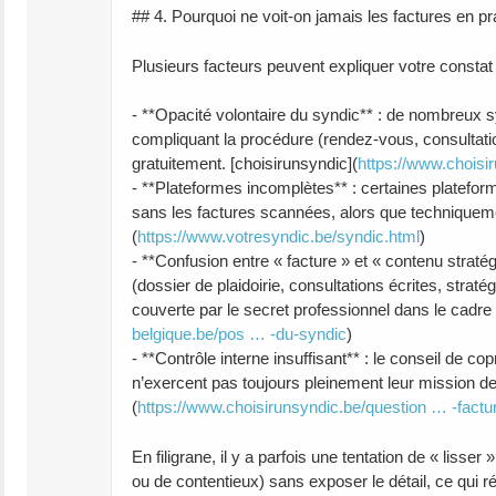
## 4. Pourquoi ne voit‑on jamais les factures en pr
Plusieurs facteurs peuvent expliquer votre constat
- **Opacité volontaire du syndic** : de nombreux
compliquant la procédure (rendez‑vous, consultation
gratuitement. [choisirunsyndic](
https://www.choisi
- **Plateformes incomplètes** : certaines platef
sans les factures scannées, alors que techniqueme
(
https://www.votresyndic.be/syndic.html
)
- **Confusion entre « facture » et « contenu strat
(dossier de plaidoirie, consultations écrites, stra
couverte par le secret professionnel dans le cadre d
belgique.be/pos … -du-syndic
)
- **Contrôle interne insuffisant** : le conseil de 
n’exercent pas toujours pleinement leur mission de 
(
https://www.choisirunsyndic.be/question … -factu
En filigrane, il y a parfois une tentation de « lis
ou de contentieux) sans exposer le détail, ce qui réd