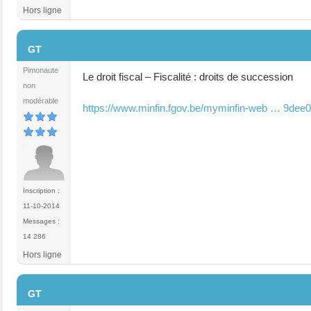
Hors ligne
#4
GT
Pimonaute
Le droit fiscal – Fiscalité : droits de succession
non
modérable
https://www.minfin.fgov.be/myminfin-web … 9dee0
Inscription :
11-10-2014
Messages :
14 286
Hors ligne
#5
GT