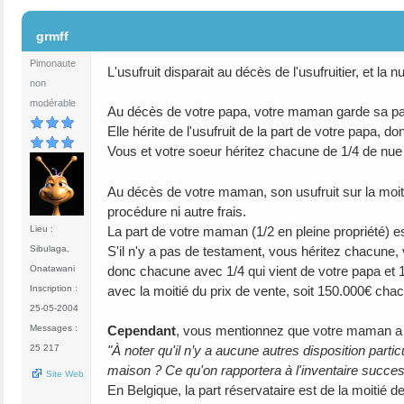
#6
grmff
Pimonaute
L'usufruit disparait au décès de l'usufruitier, et la 
non
modérable
Au décès de votre papa, votre maman garde sa part
Elle hérite de l'usufruit de la part de votre papa, don
Vous et votre soeur héritez chacune de 1/4 de nue 
Au décès de votre maman, son usufruit sur la moiti
procédure ni autre frais.
La part de votre maman (1/2 en pleine propriété) est
Lieu :
S'il n'y a pas de testament, vous héritez chacune, v
Sibulaga,
donc chacune avec 1/4 qui vient de votre papa et 
Onatawani
avec la moitié du prix de vente, soit 150.000€ cha
Inscription :
25-05-2004
Cependant
, vous mentionnez que votre maman a fav
Messages :
"À noter qu'il n’y a aucune autres disposition particu
25 217
maison ? Ce qu'on rapportera à l'inventaire succes
Site Web
En Belgique, la part réservataire est de la moitié d