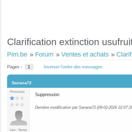
Clarification extinction usufru
Pim.be
»
Forum
»
Ventes et achats
»
Clari
Pages :
1
Inverser l'ordre des messages
#1
Sanana72
Pimonaute
Suppression
Dernière modification par Sanana72 (09-02-2026 22:07:2
Lieu : Ternat