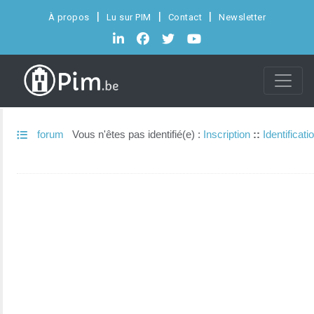
À propos
Lu sur PIM
Contact
Newsletter
forum
Vous n'êtes pas identifié(e) :
Inscription
::
Identificati