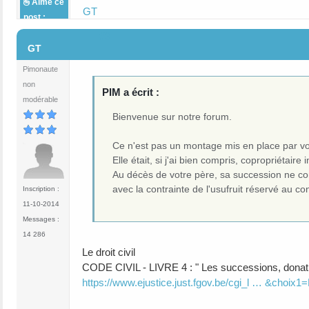
Aime ce
GT
post :
#3
GT
Pimonaute
non
PIM a écrit :
modérable
Bienvenue sur notre forum.
Ce n'est pas un montage mis en place par vot
Elle était, si j'ai bien compris, copropriétaire 
Au décès de votre père, sa succession ne con
avec la contrainte de l'usufruit réservé au con
Inscription :
11-10-2014
Messages :
14 286
Le droit civil
CODE CIVIL - LIVRE 4 : " Les successions, donat
https://www.ejustice.just.fgov.be/cgi_l … &choix1