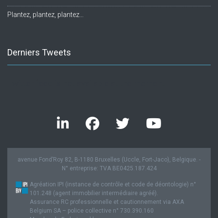
Plantez, plantez, plantez…
Derniers Tweets
Twitter feed is not available at the moment.
avenue Fond’Roy 82, B-1180 Bruxelles (Uccle, Fort-Jaco), Belgique. -
N° entreprise: TVA BE0425.187.424
Agréation IPI (instance de contrôle et code de déontologie) n°
101.248 (agent immobilier intermédiaire agréé).
Assurance RC professionnelle et cautionnement via AXA
Belgium SA – police collective n° 730.390.160