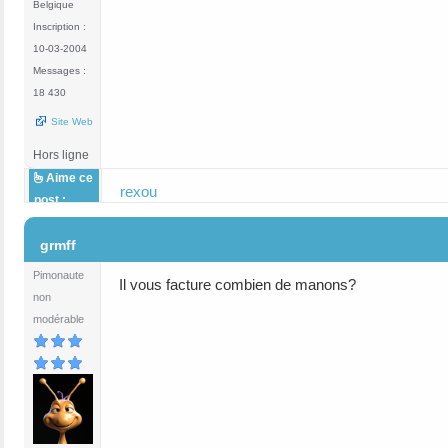
Belgique
Inscription :
10-03-2004
Messages :
18 430
Site Web
Hors ligne
Aime ce
rexou
post :
#3
grmff
Pimonaute
Il vous facture combien de manons?
non
modérable