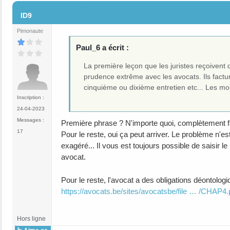
#17
ID9
Pimonaute
Paul_6 a écrit :
La première leçon que les juristes reçoivent
prudence extrême avec les avocats. Ils factur
cinquième ou dixième entretien etc... Les mont
Inscription :
24-04-2023
Messages :
Première phrase ? N'importe quoi, complètement f
17
Pour le reste, oui ça peut arriver. Le problème n'est
exagéré... Il vous est toujours possible de saisir 
avocat.
Pour le reste, l'avocat a des obligations déontolog
https://avocats.be/sites/avocatsbe/file … /CHAP4.
Hors ligne