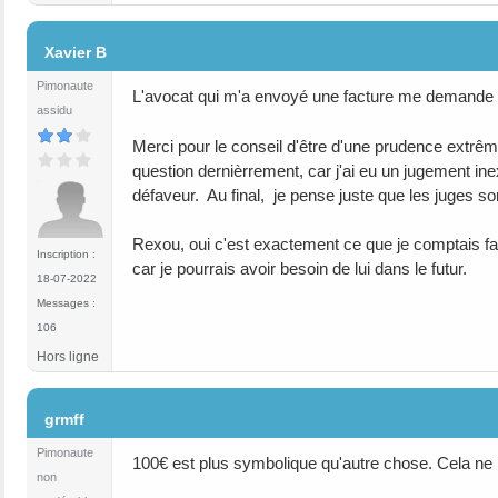
#6
Xavier B
Pimonaute
L'avocat qui m'a envoyé une facture me demande 
assidu
Merci pour le conseil d'être d'une prudence extrême
question dernièrrement, car j'ai eu un jugement inex
défaveur. Au final, je pense juste que les juges s
Rexou, oui c'est exactement ce que je comptais fair
Inscription :
car je pourrais avoir besoin de lui dans le futur.
18-07-2022
Messages :
106
Hors ligne
#7
grmff
Pimonaute
100€ est plus symbolique qu'autre chose. Cela ne
non