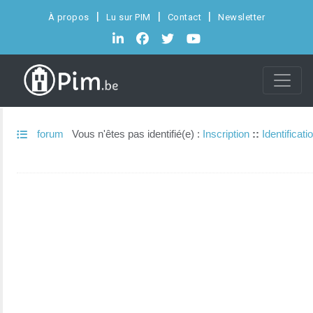
À propos
Lu sur PIM
Contact
Newsletter
forum
Vous n'êtes pas identifié(e) :
Inscription
::
Identificati