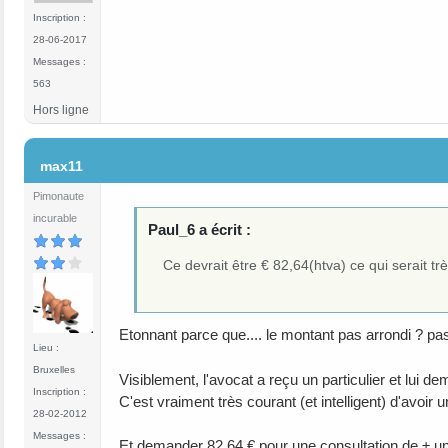
Inscription :
28-06-2017
Messages :
563
Hors ligne
#12
max11
Pimonaute
incurable
Paul_6 a écrit :
Ce devrait être € 82,64(htva) ce qui serait tr
Etonnant parce que.... le montant pas arrondi ? pa
Lieu :
Bruxelles
Visiblement, l'avocat a reçu un particulier et lui d
Inscription :
C'est vraiment très courant (et intelligent) d'avoir
28-02-2012
Messages :
Et demander 82,64 € pour une consultation de ± un