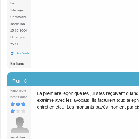
Lieu :
Sibulaga,
Onatawani
Inscription :
25-05-2004
Messages :
25 216
Site Web
En ligne
#4
Paul_6
Pimonaute
La première leçon que les juristes reçoivent quan
intarissable
extrême avec les avocats. Ils facturent tout: tele
entretien etc... Les montants payés montent parfois t
Inscription :