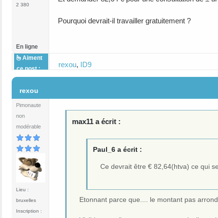
2 380
Pourquoi devrait-il travailler gratuitement ?
En ligne
Aiment
rexou
,
ID9
ce post :
#13
rexou
Pimonaute
non
max11 a écrit :
modérable
Paul_6 a écrit :
Ce devrait être € 82,64(htva) ce qui se
Lieu :
Etonnant parce que.... le montant pas arrond
bruxelles
Inscription :