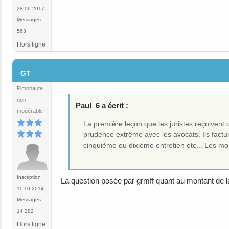
28-06-2017
Messages :
563
Hors ligne
#5
GT
Pimonaute
non
Paul_6 a écrit :
modérable
La première leçon que les juristes reçoivent
prudence extrême avec les avocats. Ils factur
cinquième ou dixième entretien etc... Les mont
Inscription :
La question posée par grmff quant au montant de l
11-10-2014
Messages :
14 282
Hors ligne