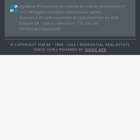
Agréation IPI (instance de contrôle et code de déontologie) n°
101.248 (agent immobilier intermédiaire agréé).
Assurance RC professionnelle et cautionnement via AXA
Belgium SA – police collective n° 730.390.160
Membre de Federia asbl
© COPYRIGHT PIM.BE - 1996 - 2026 | RESIDENTIAL REAL-ESTATE
SINCE 1978 | POWERED BY
INSIDE WEB