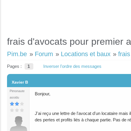
frais d'avocats pour premier 
Pim.be
»
Forum
»
Locations et baux
»
frai
Pages :
1
Inverser l'ordre des messages
#1
Xavier B
Pimonaute
Bonjour,
assidu
J'ai reçu une lettre de l'avocat d'un locataire mais 
des pertes et profits liés à chaque partie. Pas de 