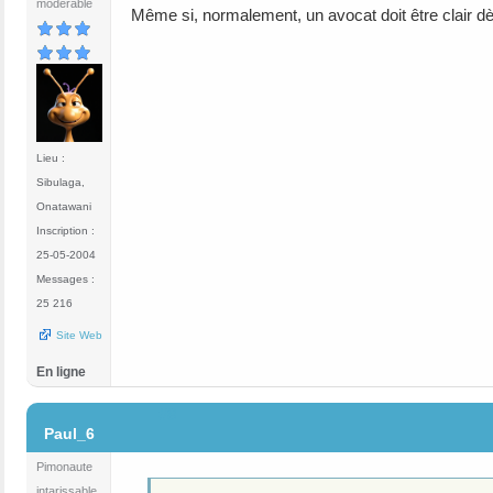
modérable
Même si, normalement, un avocat doit être clair dè
Lieu :
Sibulaga,
Onatawani
Inscription :
25-05-2004
Messages :
25 216
Site Web
En ligne
#8
Paul_6
Pimonaute
intarissable