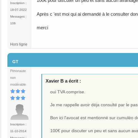
100€ pour discuter un peu et sans aucun avantage 
Inscription :
18-07-2022
Après c 'est moi qui ai demandé à le consulter donc
Messages :
106
merci
Hors ligne
#10
GT
Pimonaute
non
Xavier B a écrit :
modérable
oui TVA comprise.
Je me rappelle avoir déja consulté par le pa
Bon ici l'avocat est mentionné sur cumuléo do
Inscription :
100€ pour discuter un peu et sans aucun ava
11-10-2014
Messages :