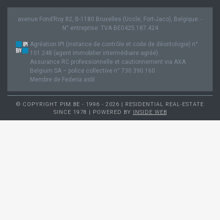
avenue Fond’Roy 82, B-1180 Bruxelles (Uccle, Fort-Jaco), Belgique. -
N° entreprise: TVA BE0425.187.424
Agréation IPI (instance de contrôle et code de déontologie) n°
101.248 (agent immobilier intermédiaire agréé).
Assurance RC professionnelle et cautionnement via AXA
Belgium SA – police collective n° 730.390.160
Membre de Federia asbl
© COPYRIGHT PIM.BE - 1996 - 2026 | RESIDENTIAL REAL-ESTATE
SINCE 1978 | POWERED BY
INSIDE WEB