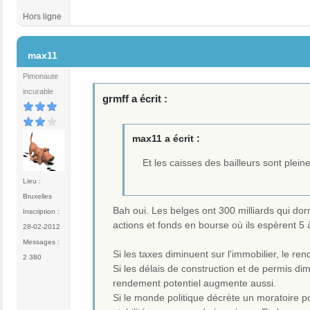
Hors ligne
#12
max11
Pimonaute
incurable
grmff a écrit :
max11 a écrit :
Et les caisses des bailleurs sont plein
Lieu :
Bruxelles
Bah oui. Les belges ont 300 milliards qui d
Inscription :
actions et fonds en bourse où ils espèrent 
28-02-2012
Messages :
Si les taxes diminuent sur l'immobilier, le
2 380
Si les délais de construction et de permis di
rendement potentiel augmente aussi.
Si le monde politique décrète un moratoire pou