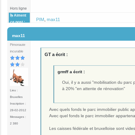
Hors ligne
Aiment
PIM
,
max11
ce post :
#8
max11
Pimonaute
incurable
GT a écrit :
grmff a écrit :
Oui, il y a aussi "mobilisation du parc
à 20% "en attente de rénovation"
Lieu :
Bruxelles
Inscription :
Avec quels fonds le parc immobilier public ap
28-02-2012
Avec quel fonds le parc immobilier appartenant
Messages :
2 380
Les caisses fédérale et bruxelloise sont vides