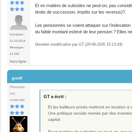
Et en matière de subsides ne peut-on, pas consid
droits de succession, impôts sur les revenus)?.
Les pensionnés se voient attaquer sur l'indexatio
du faible montant estimé de leur pension ? Elles n
Inscription :
11-10-2014
Dernière modification par GT (20-06-2026 15:13:43)
Messages :
14 282
Hors ligne
#11
grmff
Pimonaute
non
GT a écrit :
modérable
Et les bailleurs privés mettront en location 
Une politique sociale menée par des investis
capital.
Et en matière de subsides ne peut-on, pas 