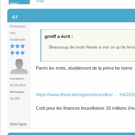
PIM
post :
#3
GT
Pimonaute
non
grmff a écrit :
modérable
Beaucoup de mots Reste à voir ce qu'ils fero
Parmi les mots, doublement de la prime be home
Inscription :
11-10-2014
Messages :
https://www.dhnet.be/regions/bruxelles/ … HAZ62
14 282
Coût pour les finances bruxelloises 33 millions d'eu
Hors ligne