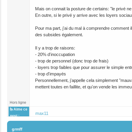
Mais on connait la posture de certains: "le privé ne 
En outre, si le privé y arrive avec les loyers sociau
Pour ma part, j'ai du mal à comprendre comment ils
des subsides également.
Il y a trop de raisons:
- 20% d'inoccupation
- trop de personnel (donc trop de frais)
- loyers trop faibles que pour assurer le simple ent
- trop d'impayés
Personnellement, j'appelle cela simplement "mauvai
mettent toutes en faillite, et qu'on vende les immeub
Hors ligne
Aime ce
max11
post :
#7
grmff