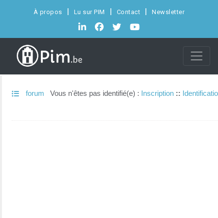
À propos
Lu sur PIM
Contact
Newsletter
forum
Vous n'êtes pas identifié(e) :
Inscription
::
Identificati