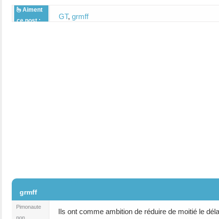
Aiment
GT
,
grmff
ce post :
#2
grmff
Pimonaute
Ils ont comme ambition de réduire de moitié le délai 
non