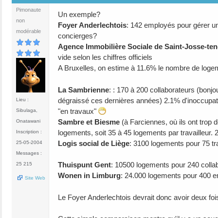
Pimonaute
Un exemple?
non
Foyer Anderlechtois
: 142 employés pour gérer u
modérable
concierges?
Agence Immobilière Sociale de Saint-Josse-te
vide selon les chiffres officiels
A Bruxelles, on estime à 11.6% le nombre de logem
La Sambrienne
: : 170 à 200 collaborateurs (bonjo
dégraissé ces dernières années) 2.1% d'inoccupat
Lieu :
"en travaux"
Sibulaga,
Sambre et Biesme
(à Farciennes, où ils ont trop 
Onatawani
logements, soit 35 à 45 logements par travailleur.
Inscription :
Logis social de Liège
: 3100 logements pour 75 tra
25-05-2004
Messages :
Thuispunt Gent
: 10500 logements pour 240 colla
25 215
Wonen in Limburg
: 24.000 logements pour 400 e
Site Web
Le Foyer Anderlechtois devrait donc avoir deux fo