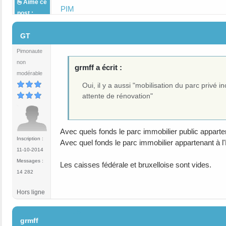
Aime ce
PIM
post :
#5
GT
Pimonaute
non
grmff a écrit :
modérable
Oui, il y a aussi "mobilisation du parc privé
attente de rénovation"
Avec quels fonds le parc immobilier public apparten
Inscription :
Avec quel fonds le parc immobilier appartenant à l'E
11-10-2014
Messages :
Les caisses fédérale et bruxelloise sont vides.
14 282
Hors ligne
#6
grmff