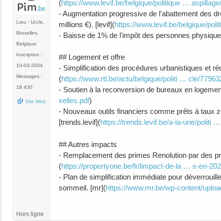
(
https://www.levif.be/belgique/politique … aspillage
- Augmentation progressive de l'abattement des d
Lieu : Uccle,
millions €). [levif](
https://www.levif.be/belgique/poli
Bruxelles,
- Baisse de 1% de l'impôt des personnes physiqu
Belgique
Inscription :
## Logement et offre
10-03-2004
- Simplification des procédures urbanistiques et réd
Messages :
(
https://www.rtl.be/actu/belgique/politi … cle/77963
18 430
- Soutien à la reconversion de bureaux en logement
xelles.pdf
)
Site Web
- Nouveaux outils financiers comme prêts à taux zé
[trends.levif](
https://trends.levif.be/a-la-une/politi 
## Autres impacts
- Remplacement des primes Renolution par des prê
(
https://propertyone.be/fr/limpact-de-la … s-en-202
- Plan de simplification immédiate pour déverrouill
sommeil. [mr](
https://www.mr.be/wp-content/uploa
Hors ligne