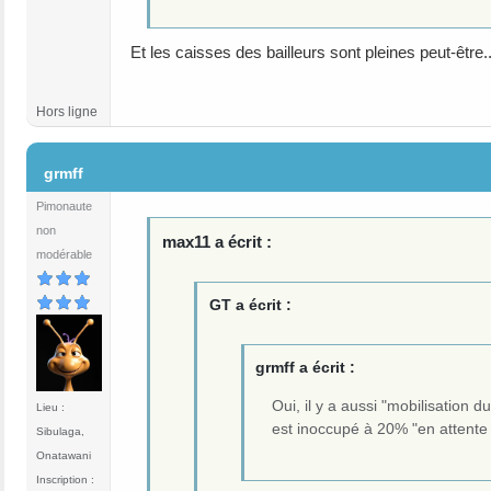
Et les caisses des bailleurs sont pleines peut-être.
Hors ligne
#9
grmff
Pimonaute
non
max11 a écrit :
modérable
GT a écrit :
grmff a écrit :
Oui, il y a aussi "mobilisation 
Lieu :
est inoccupé à 20% "en attente
Sibulaga,
Onatawani
Inscription :