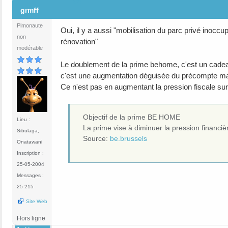
#4
grmff
Pimonaute
Oui, il y a aussi "mobilisation du parc privé inocc
non
rénovation"
modérable
Le doublement de la prime behome, c'est un cadea
c'est une augmentation déguisée du précompte mais 
Ce n'est pas en augmentant la pression fiscale sur 
Objectif de la prime BE HOME
Lieu :
La prime vise à diminuer la pression financi
Sibulaga,
Source:
be.brussels
Onatawani
Inscription :
25-05-2004
Messages :
25 215
Site Web
Hors ligne