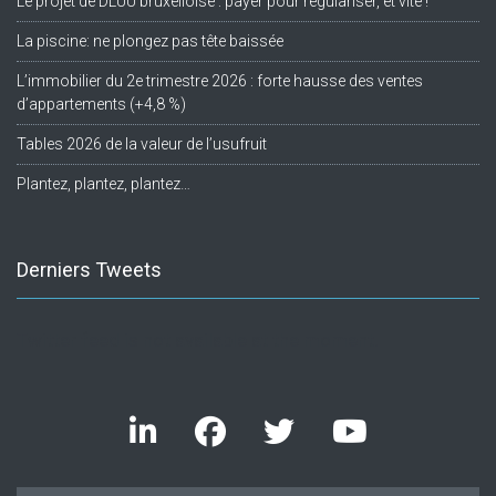
Le projet de DLUU bruxelloise : payer pour régulariser, et vite !
La piscine: ne plongez pas tête baissée
L’immobilier du 2e trimestre 2026 : forte hausse des ventes
d’appartements (+4,8 %)
Tables 2026 de la valeur de l’usufruit
Plantez, plantez, plantez…
Derniers Tweets
Twitter feed is not available at the moment.