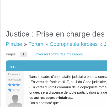
Justice : Prise en charge des
Pim.be
»
Forum
»
Copropriétés forcées
»
J
Pages :
1
Inverser l'ordre des messages
#1
G.B.
Pimonaute
Dans le cadre d'une bataille judiciaire pour la conser
intarissable
- En vertu de l’article 1017, al. 4 du Code judiciair
- En vertu du droit commun de la copropriété forcée
fondée, sera dispensé de toute participation à l
les autres copropriétaires.
.
L'on a constaté que :