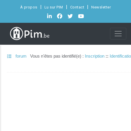
À propos
Lu sur PIM
Contact
Newsletter
forum
Vous n'êtes pas identifié(e) :
Inscription
::
Identificati