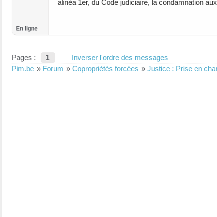
alinéa 1er, du Code judiciaire, la condamnation au
En ligne
Pages :
1
Inverser l'ordre des messages
Pim.be
»
Forum
»
Copropriétés forcées
»
Justice : Prise en ch