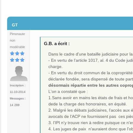
#2
GT
Pimonaute
non
G.B. a écrit :
modérable
Dans le cadre d'une bataille judiciaire pour la
- En vertu de l’article 1017, al. 4 du Code ju
charge.
- En vertu du droit commun de la copropriété
déclarée fondée, sera dispensé de toute pa
désormais répartie entre les autres coprop
Inscription :
L'on a constaté que :
11-10-2014
1.Sans avoir en mains les états de frais et hono
Messages :
dede la charge des honoraires, en équité.
14 288
2. Malgré les débats judiciaires, l'accès aux
avocats de l'ACP ne fournissent pas ces pièce
3. l'IPI n'y trouve rien à redire puisque ce n
4. Les juges de paix n'auraient donc que l'obl