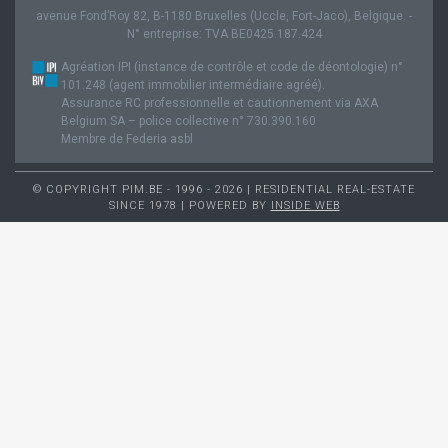
avenue Fond’Roy 82, B-1180 Bruxelles (Uccle, Fort-Jaco), Belgique. -
N° entreprise: TVA BE0425.187.424
Agréation IPI (instance de contrôle et code de déontologie) n°
101.248 (agent immobilier intermédiaire agréé).
Assurance RC professionnelle et cautionnement via AXA
Belgium SA – police collective n° 730.390.160
Membre de Federia asbl
© COPYRIGHT PIM.BE - 1996 - 2026 | RESIDENTIAL REAL-ESTATE
SINCE 1978 | POWERED BY
INSIDE WEB