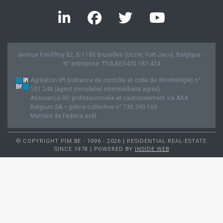
avenue Fond’Roy 82, B-1180 Bruxelles (Uccle, Fort-Jaco), Belgique. -
N° entreprise: TVA BE0425.187.424
Agréation IPI (instance de contrôle et code de déontologie) n°
101.248 (agent immobilier intermédiaire agréé).
Assurance RC professionnelle et cautionnement via AXA
Belgium SA – police collective n° 730.390.160
Membre de Federia asbl
© COPYRIGHT PIM.BE - 1996 - 2026 | RESIDENTIAL REAL-ESTATE
SINCE 1978 | POWERED BY
INSIDE WEB