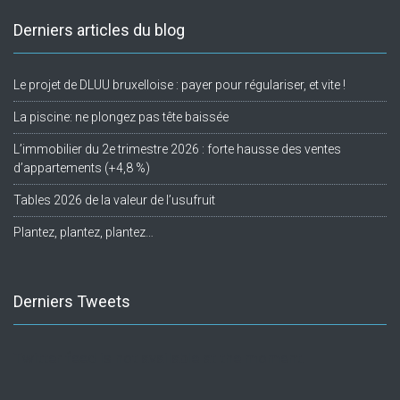
Derniers articles du blog
Le projet de DLUU bruxelloise : payer pour régulariser, et vite !
La piscine: ne plongez pas tête baissée
L’immobilier du 2e trimestre 2026 : forte hausse des ventes
d’appartements (+4,8 %)
Tables 2026 de la valeur de l’usufruit
Plantez, plantez, plantez…
Derniers Tweets
Twitter feed is not available at the moment.