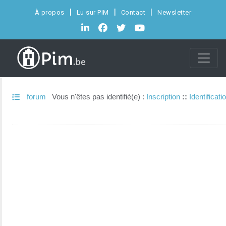
À propos
Lu sur PIM
Contact
Newsletter
forum
Vous n'êtes pas identifié(e) :
Inscription
::
Identificati