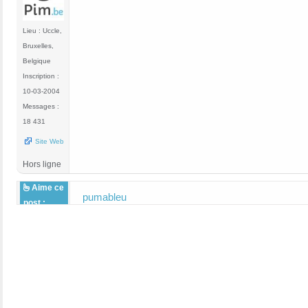
Lieu : Uccle,
Bruxelles,
Belgique
Inscription :
10-03-2004
Messages :
18 431
Site Web
Hors ligne
Aime ce
pumableu
post :