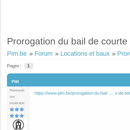
Prorogation du bail de court
Pim.be
»
Forum
»
Locations et baux
»
Pror
Pages :
1
#1
PIM
Pimonaute
https://www.pim.be/prorogation-du-bail- … x-de-tet
non
modérable