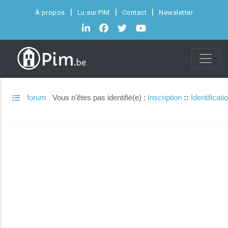
À propos
Lu sur PIM
Contact
Newsletter
forum
Vous n'êtes pas identifié(e) :
Inscription
::
Identificati