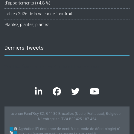
d’appartements (+4,8 %)
Tables 2026 de la valeur de l’usufruit
Plantez, plantez, plantez…
Derniers Tweets
Twitter feed is not available at the moment.
avenue Fond’Roy 82, B-1180 Bruxelles (Uccle, Fort-Jaco), Belgique. -
N° entreprise: TVA BE0425.187.424
Agréation IPI (instance de contrôle et code de déontologie) n°