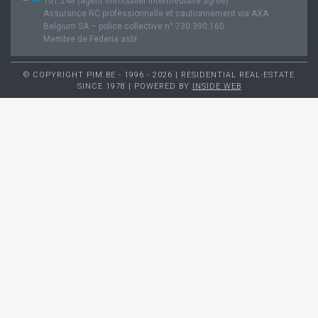
101.248 (agent immobilier intermédiaire agréé).
Assurance RC professionnelle et cautionnement via AXA
Belgium SA – police collective n° 730.390.160
Membre de Federia asbl
© COPYRIGHT PIM.BE - 1996 - 2026 | RESIDENTIAL REAL-ESTATE
SINCE 1978 | POWERED BY
INSIDE WEB