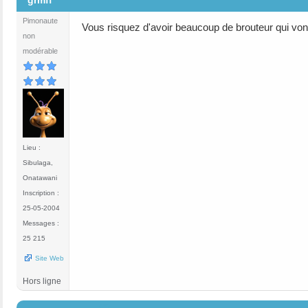
grmff
Pimonaute
Vous risquez d'avoir beaucoup de brouteur qui von
non
modérable
Lieu :
Sibulaga,
Onatawani
Inscription :
25-05-2004
Messages :
25 215
Site Web
Hors ligne
#3