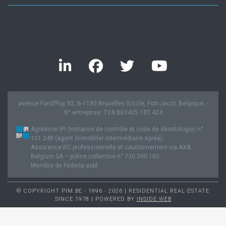
Twitter feed is not available at the moment.
avenue Fond’Roy 82, B-1180 Bruxelles (Uccle, Fort-Jaco), Belgique. -
N° entreprise: TVA BE0425.187.424
Agréation IPI (instance de contrôle et code de déontologie) n°
101.248 (agent immobilier intermédiaire agréé).
Assurance RC professionnelle et cautionnement via AXA
Belgium SA – police collective n° 730.390.160
Membre de Federia asbl
© COPYRIGHT PIM.BE - 1996 - 2026 | RESIDENTIAL REAL-ESTATE
SINCE 1978 | POWERED BY
INSIDE WEB