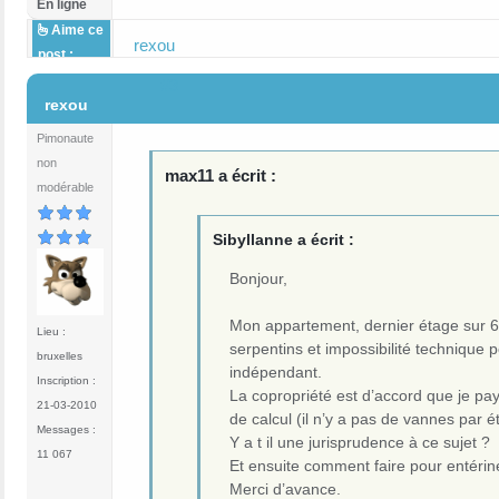
En ligne
Aime ce
rexou
post :
#3
rexou
Pimonaute
non
max11 a écrit :
modérable
Sibyllanne a écrit :
Bonjour,
Mon appartement, dernier étage sur 6
Lieu :
serpentins et impossibilité technique
bruxelles
indépendant.
Inscription :
La copropriété est d’accord que je pa
21-03-2010
de calcul (il n’y a pas de vannes par é
Messages :
Y a t il une jurisprudence à ce sujet ?
11 067
Et ensuite comment faire pour entérin
Merci d’avance.