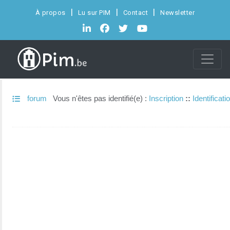
À propos
Lu sur PIM
Contact
Newsletter
forum
Vous n'êtes pas identifié(e) :
Inscription
::
Identificati