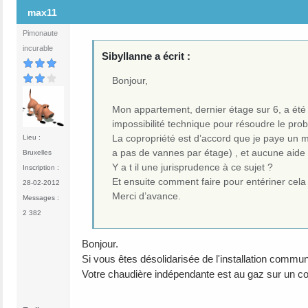
#2
max11
Pimonaute
incurable
Sibyllanne a écrit :
Bonjour,
Mon appartement, dernier étage sur 6, a été
impossibilité technique pour résoudre le pr
La copropriété est d’accord que je paye un m
Lieu :
a pas de vannes par étage) , et aucune aide 
Bruxelles
Y a t il une jurisprudence à ce sujet ?
Inscription :
Et ensuite comment faire pour entériner cela
28-02-2012
Merci d’avance.
Messages :
2 382
Bonjour.
Si vous êtes désolidarisée de l'installation commun
Votre chaudière indépendante est au gaz sur un c