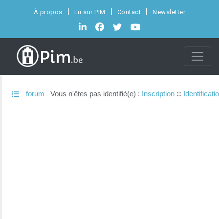
À propos
Lu sur PIM
Contact
Newsletter
forum
Vous n'êtes pas identifié(e) :
Inscription
::
Identificati