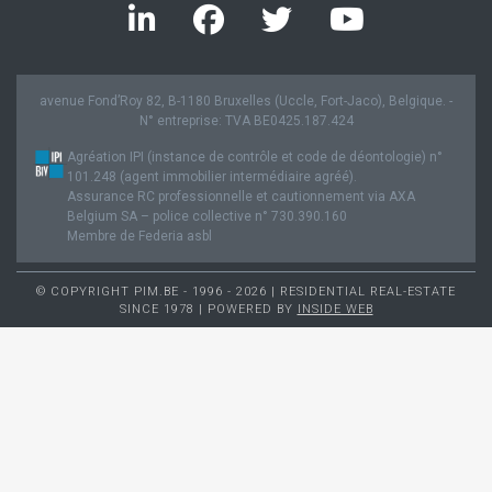
avenue Fond’Roy 82, B-1180 Bruxelles (Uccle, Fort-Jaco), Belgique. -
N° entreprise: TVA BE0425.187.424
Agréation IPI (instance de contrôle et code de déontologie) n°
101.248 (agent immobilier intermédiaire agréé).
Assurance RC professionnelle et cautionnement via AXA
Belgium SA – police collective n° 730.390.160
Membre de Federia asbl
© COPYRIGHT PIM.BE - 1996 - 2026 | RESIDENTIAL REAL-ESTATE
SINCE 1978 | POWERED BY
INSIDE WEB