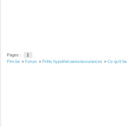
Pages :
1
Pim.be
»
Forum
»
Prêts hypothécaires/assurances
»
Ce qu’il f