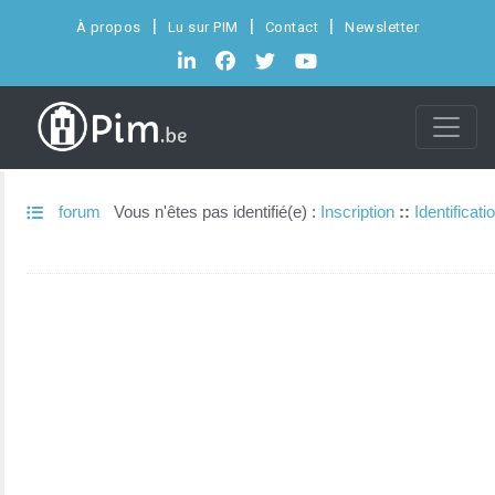
À propos
Lu sur PIM
Contact
Newsletter
forum
Vous n'êtes pas identifié(e) :
Inscription
::
Identificati