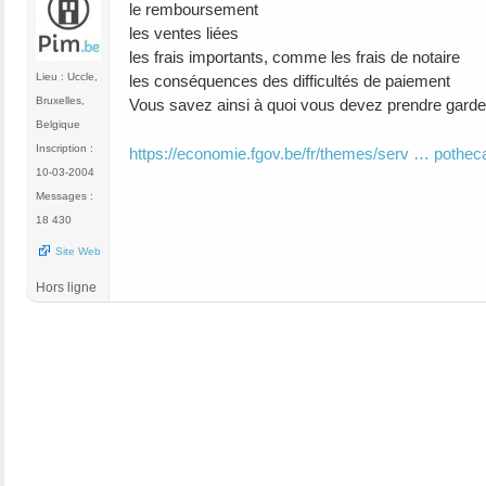
le remboursement
les ventes liées
les frais importants, comme les frais de notaire
Lieu : Uccle,
les conséquences des difficultés de paiement
Bruxelles,
Vous savez ainsi à quoi vous devez prendre garde 
Belgique
Inscription :
https://economie.fgov.be/fr/themes/serv … potheca
10-03-2004
Messages :
18 430
Site Web
Hors ligne