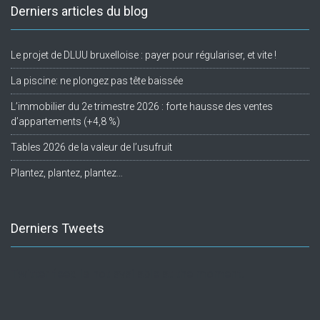
Derniers articles du blog
Le projet de DLUU bruxelloise : payer pour régulariser, et vite !
La piscine: ne plongez pas tête baissée
L’immobilier du 2e trimestre 2026 : forte hausse des ventes
d’appartements (+4,8 %)
Tables 2026 de la valeur de l’usufruit
Plantez, plantez, plantez…
Derniers Tweets
Twitter feed is not available at the moment.