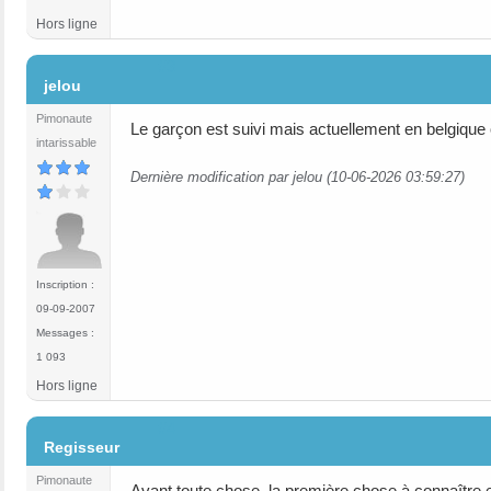
Hors ligne
#3
jelou
Pimonaute
Le garçon est suivi mais actuellement en belgiqu
intarissable
Dernière modification par jelou (10-06-2026 03:59:27)
Inscription :
09-09-2007
Messages :
1 093
Hors ligne
#4
Regisseur
Pimonaute
Avant toute chose, la première chose à connaître es