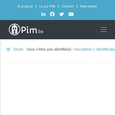
À propos
Lu sur PIM
Contact
Newsletter
forum
Vous n'êtes pas identifié(e) :
Inscription
::
Identificati