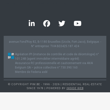
Twitter feed is not available at the moment.
avenue Fond’Roy 82, B-1180 Bruxelles (Uccle, Fort-Jaco), Belgique. -
N° entreprise: TVA BE0425.187.424
Agréation IPI (instance de contrôle et code de déontologie) n°
101.248 (agent immobilier intermédiaire agréé).
Assurance RC professionnelle et cautionnement via AXA
Belgium SA – police collective n° 730.390.160
Membre de Federia asbl
© COPYRIGHT PIM.BE - 1996 - 2026 | RESIDENTIAL REAL-ESTATE
SINCE 1978 | POWERED BY
INSIDE WEB