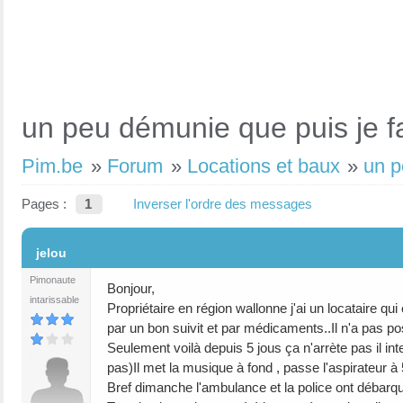
un peu démunie que puis je fa
Pim.be
»
Forum
»
Locations et baux
»
un p
Pages :
1
Inverser l'ordre des messages
#1
jelou
Pimonaute
Bonjour,
intarissable
Propriétaire en région wallonne j'ai un locataire qu
par un bon suivit et par médicaments..Il n'a pas po
Seulement voilà depuis 5 jous ça n'arrète pas il inte
pas)Il met la musique à fond , passe l'aspirateur à 5h
Bref dimanche l'ambulance et la police ont débarqué