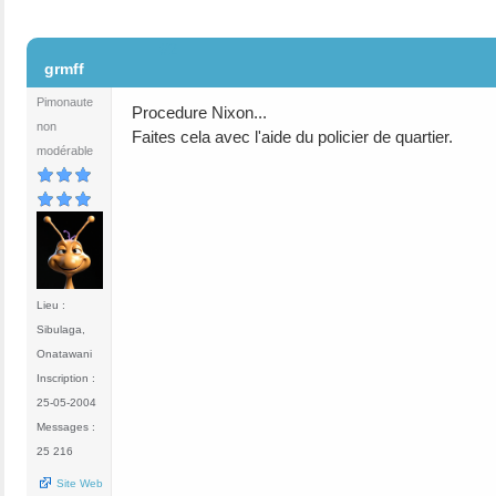
#2
grmff
Pimonaute
Procedure Nixon...
non
Faites cela avec l'aide du policier de quartier.
modérable
Lieu :
Sibulaga,
Onatawani
Inscription :
25-05-2004
Messages :
25 216
Site Web