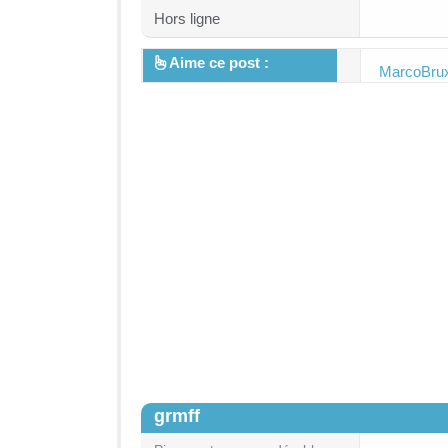
Hors ligne
Aime ce post :
MarcoBru
grmff
#2