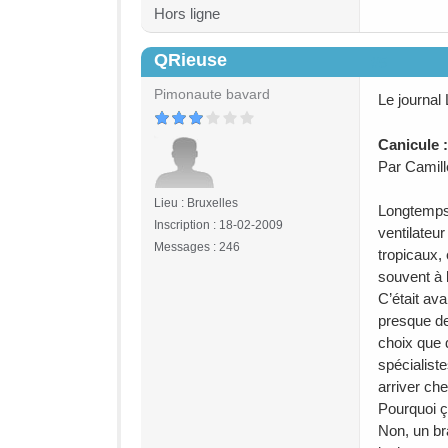
Hors ligne
QRieuse
#5
Pimonaute bavard
Le journal 
Canicule 
Par Camill
Lieu : Bruxelles
Longtemps 
Inscription : 18-02-2009
ventilateu
Messages : 246
tropicaux, 
souvent à 
C’était ava
presque de
choix que 
spécialiste
arriver ch
Pourquoi ç
Non, un bra