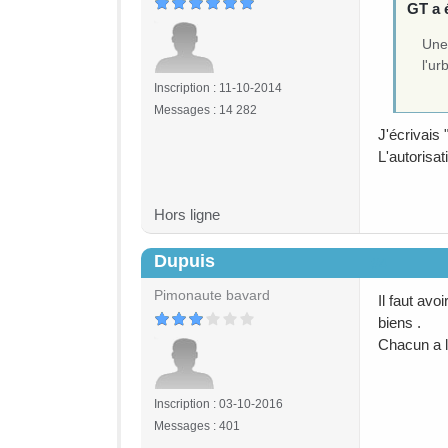
GT a é
Une 
l'u
Inscription : 11-10-2014
Messages : 14 282
J'écrivais 
L'autorisa
Hors ligne
Dupuis
#4
Pimonaute bavard
Il faut avo
biens .
Chacun a l
Inscription : 03-10-2016
Messages : 401