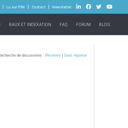
Lu sur PIM
Contact
Newsletter
S
BAUX ET INDEXATION
FAQ
FORUM
BLOG
echerche de discussions :
Récentes
|
Sans réponse