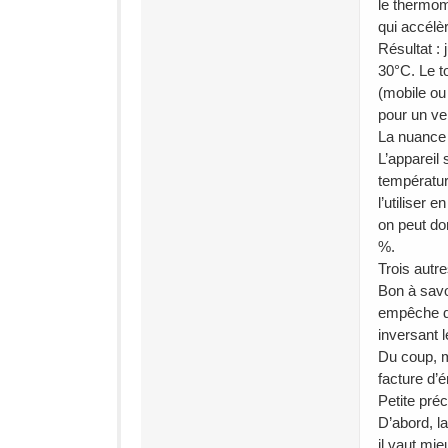
le thermom
qui accélèr
Résultat :
30°C. Le t
(mobile ou
pour un ven
La nuance 
L’appareil
température
l’utiliser 
on peut do
%.
Trois aut
Bon à savoi
empêche de
inversant l
Du coup, mê
facture d’
Petite préc
D’abord, la
il vaut mie