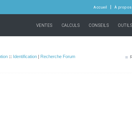
Accueil
À propos
VENTES
CALCULS
CONSEILS
OUTIL
ption
::
Identification
|
Recherche Forum
R