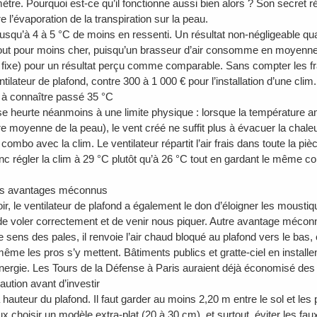
ètre. Pourquoi est-ce qu’il fonctionne aussi bien alors ? Son secret 
e l’évaporation de la transpiration sur la peau.
 jusqu’à 4 à 5 °C de moins en ressenti. Un résultat non-négligeable qu
out pour moins cher, puisqu’un brasseur d’air consomme en moyenne 2
 fixe) pour un résultat perçu comme comparable. Sans compter les frai
tilateur de plafond, contre 300 à 1 000 € pour l’installation d’une clim.
à connaître passé 35 °C
 se heurte néanmoins à une limite physique : lorsque la température a
 moyenne de la peau), le vent créé ne suffit plus à évacuer la chaleur
en combo avec la clim. Le ventilateur répartit l’air frais dans toute la pi
nc régler la clim à 29 °C plutôt qu’à 26 °C tout en gardant le même c
res avantages méconnus
r, le ventilateur de plafond a également le don d’éloigner les moustiq
 voler correctement et de venir nous piquer. Autre avantage méconnu
e sens des pales, il renvoie l’air chaud bloqué au plafond vers le bas,
me les pros s’y mettent. Bâtiments publics et gratte-ciel en installen
énergie. Les Tours de la Défense à Paris auraient déjà économisé des 
aution avant d’investir
 hauteur du plafond. Il faut garder au moins 2,20 m entre le sol et les
ux choisir un modèle extra-plat (20 à 30 cm), et surtout, éviter les faux