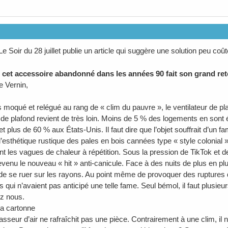
Le Soir du 28 juillet publie un article qui suggère une solution peu c
: cet accessoire abandonné dans les années 90 fait son grand r
e Vernin,
moqué et relégué au rang de « clim du pauvre », le ventilateur de pl
r de plafond revient de très loin. Moins de 5 % des logements en sont 
et plus de 60 % aux États-Unis. Il faut dire que l’objet souffrait d’un f
l’esthétique rustique des pales en bois cannées type « style colonial 
nt les vagues de chaleur à répétition. Sous la pression de TikTok et d
venu le nouveau « hit » anti-canicule. Face à des nuits de plus en plu
de se ruer sur les rayons. Au point même de provoquer des ruptures de
s qui n’avaient pas anticipé une telle fame. Seul bémol, il faut plusie
ez nous.
a cartonne
sseur d’air ne rafraîchit pas une pièce. Contrairement à une clim, il n