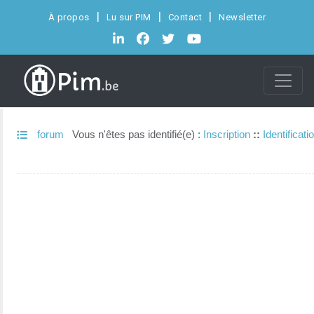
À propos
Lu sur PIM
Contact
Newsletter
forum
Vous n'êtes pas identifié(e) :
Inscription
::
Identificati