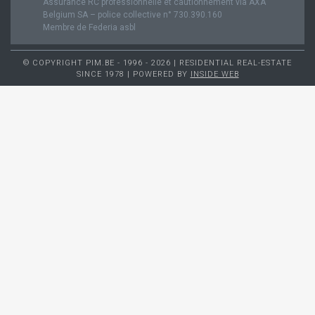
Assurance RC professionnelle et cautionnement via AXA
Belgium SA – police collective n° 730.390.160
Membre de Federia asbl
© COPYRIGHT PIM.BE - 1996 - 2026 | RESIDENTIAL REAL-ESTATE
SINCE 1978 | POWERED BY
INSIDE WEB