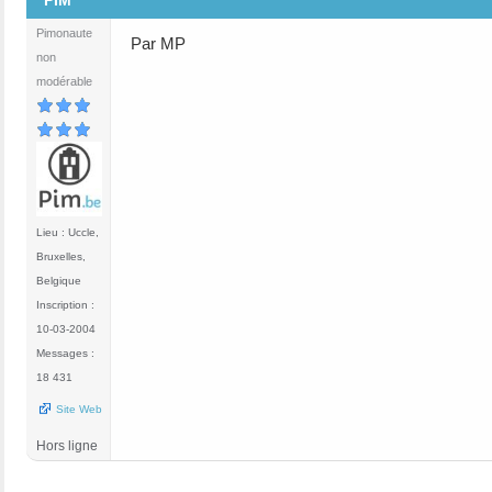
PIM
Pimonaute
Par MP
non
modérable
Lieu : Uccle,
Bruxelles,
Belgique
Inscription :
10-03-2004
Messages :
18 431
Site Web
Hors ligne