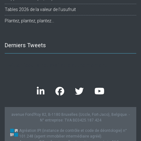
Tables 2026 de la valeur de l’usufruit
Plantez, plantez, plantez…
Derniers Tweets
Twitter feed is not available at the moment.
avenue Fond’Roy 82, B-1180 Bruxelles (Uccle, Fort-Jaco), Belgique. -
N° entreprise: TVA BE0425.187.424
Agréation IPI (instance de contrôle et code de déontologie) n°
101.248 (agent immobilier intermédiaire agréé).