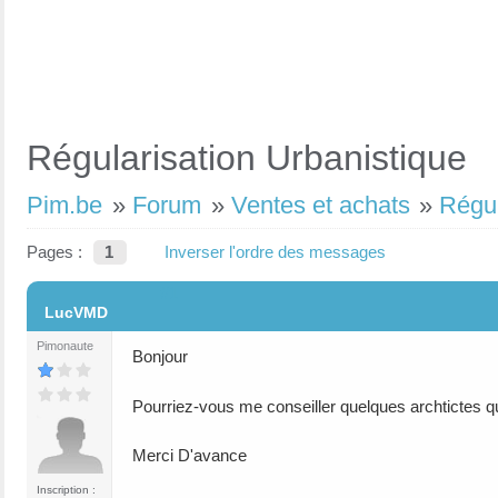
Régularisation Urbanistique
Pim.be
»
Forum
»
Ventes et achats
»
Régul
Pages :
1
Inverser l'ordre des messages
#1
LucVMD
Pimonaute
Bonjour
Pourriez-vous me conseiller quelques archtictes qu
Merci D'avance
Inscription :