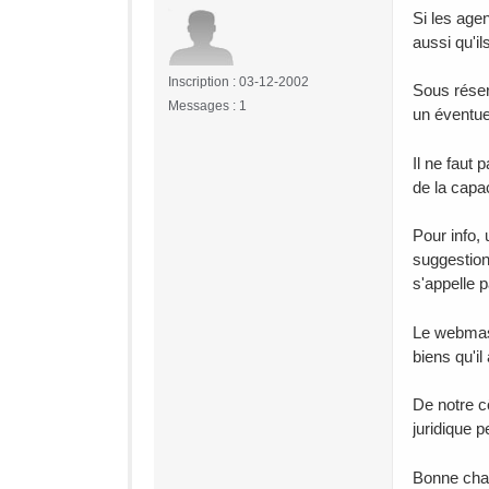
Si les age
aussi qu'i
Inscription : 03-12-2002
Sous réserv
Messages : 1
un éventue
Il ne faut
de la capac
Pour info,
suggestion
s'appelle 
Le webmast
biens qu'il 
De notre c
juridique 
Bonne cha