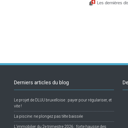
Les dernières di
Derniers articles du blog
De
Le projet de DLUU bruxelloise : payer pour régulariser, et
Tw
vite !
La piscine: ne plongez pas tête baissée
L’immobilier du 2e trimestre 2026 : forte hausse des