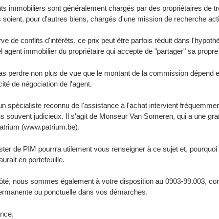
nts immobiliers sont généralement chargés par des propriétaires de tro
ls soient, pour d'autres biens, chargés d'une mission de recherche acti
e de conflits d'intérêts, ce prix peut être parfois réduit dans l'hypo
l agent immobilier du propriétaire qui accepte de "partager" sa propr
 pas perdre non plus de vue que le montant de la commission dépend en 
ité de négociation de l'agent.
 un spécialiste reconnu de l'assistance à l'achat intervient fréquemme
s souvent judicieux. Il s'agit de Monseur Van Someren, qui a une gr
patrium (www.patrium.be).
er de PIM pourrra utilement vous renseigner à ce sujet et, pourquoi
aurait en portefeuille.
ôté, nous sommes également à votre disposition au 0903-99.003, c
permanente ou ponctuelle dans vos démarches.
nce,