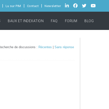
Lu sur PIM
Contact
Newsletter
S
BAUX ET INDEXATION
FAQ
FORUM
BLOG
echerche de discussions :
Récentes
|
Sans réponse