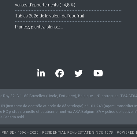
ventes d’appartements (+4,8 %)
Tables 2026 de la valeur de l’usufruit
Plantez, plantez, plantez…
’Roy 82, B-1180 Bruxelles (Uccle, Fort-Jaco), Belgique. - N° entreprise: TVA BE
 IPI (instance de contrôle et code de déontologie) n° 101.248 (agent immobilier i
 RC professionnelle et cautionnement via AXA Belgium SA – police collective n
 Federia asbl
PIM.BE - 1996 - 2026 | RESIDENTIAL REAL-ESTATE SINCE 1978 | POWERED