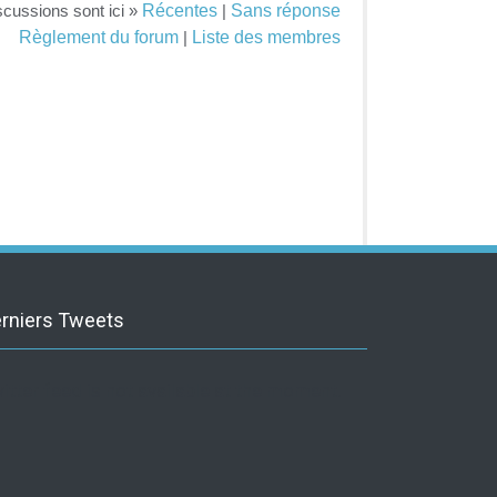
Récentes
Sans réponse
scussions sont ici »
|
Règlement du forum
Liste des membres
|
rniers Tweets
itter feed is not available at the moment.