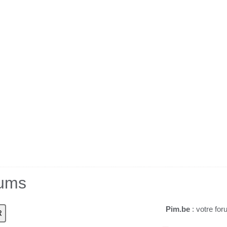
rums
Pim.be
: votre for