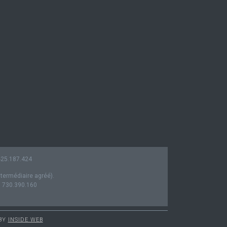
0425.187.424
ntermédiaire agréé).
° 730.390.160
 BY
INSIDE WEB