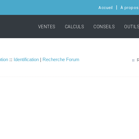
Accueil
À propos
VENTES
CALCULS
CONSEILS
OUTIL
ption
::
Identification
|
Recherche Forum
R