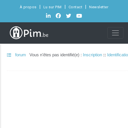
À propos
Lu sur PIM
Contact
Newsletter
forum
Vous n'êtes pas identifié(e) :
Inscription
::
Identificati