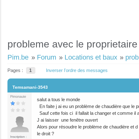
probleme avec le proprietaire
Pim.be
»
Forum
»
Locations et baux
»
prob
Pages :
1
Inverser l'ordre des messages
#1
Temsamani-3543
Pimonaute
salut a tous le monde
En faite j ai eu un problème de chaudière que le pr
Sauf cette fois ci il fallait la changer et comme il
J ai laisser une fenêtre ouvert
Alors pour résoudre le problème de chaudière et d 
le droit ?
Inscription :