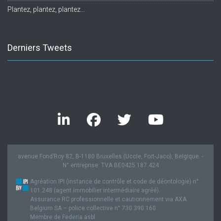
Plantez, plantez, plantez…
Derniers Tweets
Twitter feed is not available at the moment.
avenue Fond’Roy 82, B-1180 Bruxelles (Uccle, Fort-Jaco), Belgique. -
N° entreprise: TVA BE0425.187.424
Agréation IPI (instance de contrôle et code de déontologie) n°
101.248 (agent immobilier intermédiaire agréé).
Assurance RC professionnelle et cautionnement via AXA
Belgium SA – police collective n° 730.390.160
Membre de Federia asbl