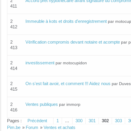
2
Accord prêt hypothécaire avant signature du compromi
411
2
Immeuble à kots et droits d'enregistrement
par motocup
412
2
Vérification compromis devant notaire et acompte
par 
413
2
investissement
par motocupidon
414
2
On s'est fait avoir, et comment !!! Aidez nous
par Duves
415
2
Ventes publiques
par immorp
416
Pages :
Précédent
1
…
300
301
302
303
3
Pim.be
»
Forum
»
Ventes et achats