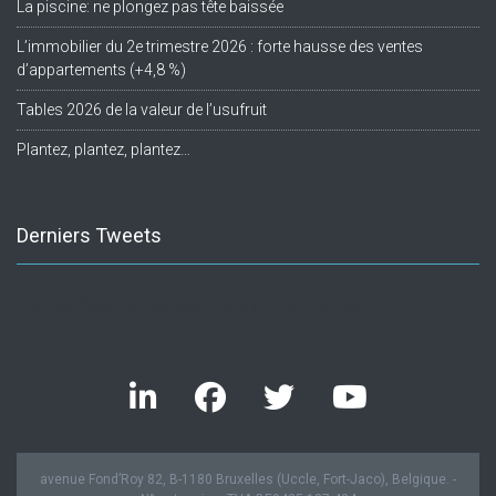
La piscine: ne plongez pas tête baissée
L’immobilier du 2e trimestre 2026 : forte hausse des ventes
d’appartements (+4,8 %)
Tables 2026 de la valeur de l’usufruit
Plantez, plantez, plantez…
Derniers Tweets
Twitter feed is not available at the moment.
avenue Fond’Roy 82, B-1180 Bruxelles (Uccle, Fort-Jaco), Belgique. -