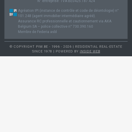
N° entreprise: TVA BE0425.187.424
Agréation IPI (instance de contrôle et code de déontologie) n°
101.248 (agent immobilier intermédiaire agréé).
Assurance RC professionnelle et cautionnement via AXA
Belgium SA – police collective n° 730.390.160
Membre de Federia asbl
© COPYRIGHT PIM.BE - 1996 - 2026 | RESIDENTIAL REAL-ESTATE
SINCE 1978 | POWERED BY
INSIDE WEB