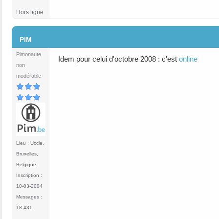
Hors ligne
#19
PIM
Pimonaute
Idem pour celui d'octobre 2008 : c'est
online
non
modérable
Lieu : Uccle,
Bruxelles,
Belgique
Inscription :
10-03-2004
Messages :
18 431