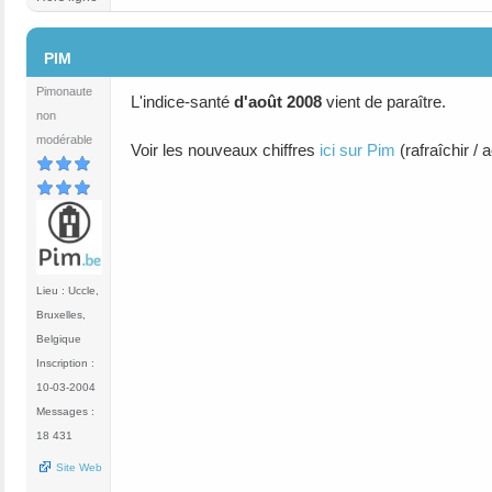
#17
PIM
Pimonaute
L'indice-santé
d'août 2008
vient de paraître.
non
modérable
Voir les nouveaux chiffres
ici sur Pim
(rafraîchir /
Lieu : Uccle,
Bruxelles,
Belgique
Inscription :
10-03-2004
Messages :
18 431
Site Web