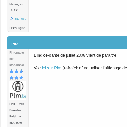
Messages :
18 431
Site Web
Hors ligne
#15
PIM
Pimonaute
L'indice-santé de juillet 2008 vient de paraître.
non
modérable
Voir
ici sur Pim
(rafraîchir / actualiser l'affichage
Lieu : Uccle,
Bruxelles,
Belgique
Inscription :