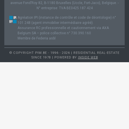
avenue Fond’Roy 82, B-1180 Bruxelles (Uccle, Fort-Jaco), Belgique. -
N° entreprise: TVA BE0425.187.424
Agréation IPI (instance de contrôle et code de déontologie) n°
101.248 (agent immobilier intermédiaire agréé).
Assurance RC professionnelle et cautionnement via AXA
Belgium SA – police collective n° 730.390.160
Membre de Federia asbl
© COPYRIGHT PIM.BE - 1996 - 2026 | RESIDENTIAL REAL-ESTATE
SINCE 1978 | POWERED BY
INSIDE WEB