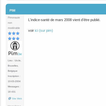
#10
PIM
Pimonaute
L'indice-santé de mars 2008 vient d'être publié.
non
modérable
voir
ici (sur pim)
Lieu : Uccle,
Bruxelles,
Belgique
Inscription :
10-03-2004
Messages :
18 431
Site Web