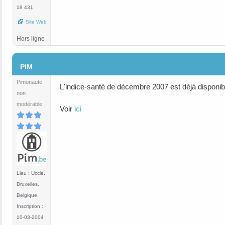
18 431
Site Web
Hors ligne
#7
PIM
Pimonaute
L'indice-santé de décembre 2007 est déjà disponib
non
modérable
Voir
ici
Lieu : Uccle,
Bruxelles,
Belgique
Inscription :
10-03-2004