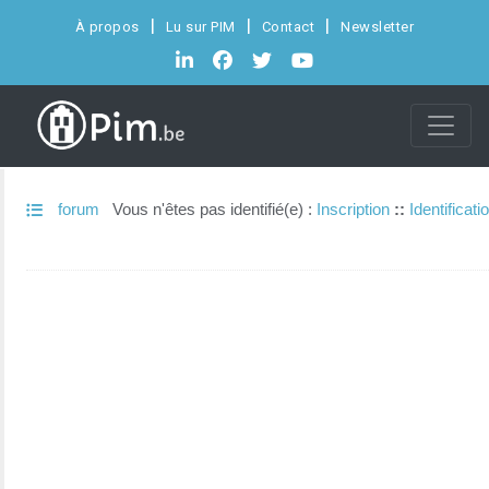
À propos
Lu sur PIM
Contact
Newsletter
forum
Vous n'êtes pas identifié(e) :
Inscription
::
Identificati