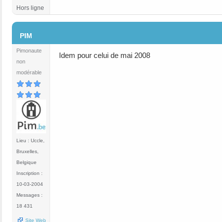
Hors ligne
#12
PIM
Pimonaute
Idem pour celui de mai 2008
non
modérable
Lieu : Uccle,
Bruxelles,
Belgique
Inscription :
10-03-2004
Messages :
18 431
Site Web