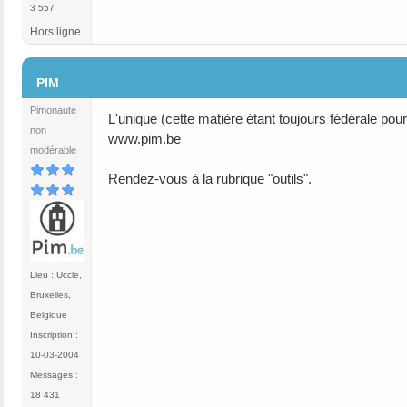
3 557
Hors ligne
#4
PIM
Pimonaute
L'unique (cette matière étant toujours fédérale pour
non
www.pim.be
modérable
Rendez-vous à la rubrique "outils".
Lieu : Uccle,
Bruxelles,
Belgique
Inscription :
10-03-2004
Messages :
18 431