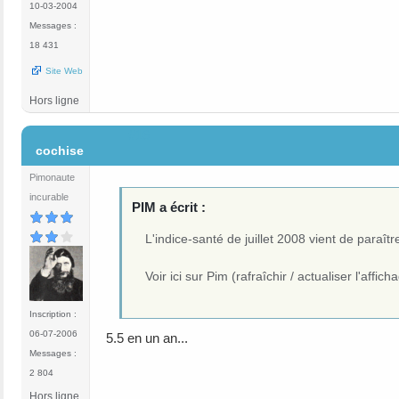
10-03-2004
Messages :
18 431
Site Web
Hors ligne
#16
cochise
Pimonaute
incurable
PIM a écrit :
L'indice-santé de juillet 2008 vient de paraîtr
Voir ici sur Pim (rafraîchir / actualiser l'af
Inscription :
06-07-2006
5.5 en un an...
Messages :
2 804
Hors ligne