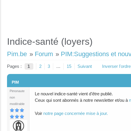
Indice-santé (loyers)
Pim.be
»
Forum
»
PIM:Suggestions et nou
Pages :
1
2
3
…
15
Suivant
Inverser l'ord
#1
PIM
Pimonaute
Le nouvel indice-santé vient d'être publié.
non
Ceux qui sont abonnés à notre newsletter et/ou à
modérable
Voir
notre page concernée mise à jour.