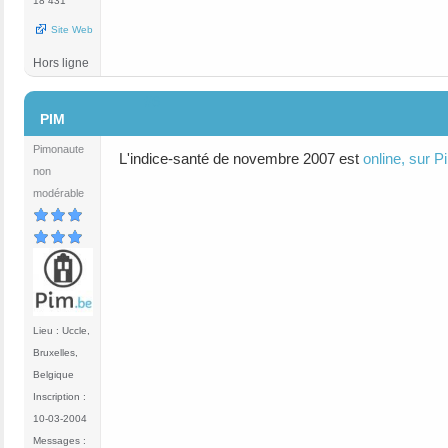
18 431
Site Web
Hors ligne
#6
PIM
Pimonaute
L'indice-santé de novembre 2007 est
online, sur P
non
modérable
Lieu : Uccle,
Bruxelles,
Belgique
Inscription :
10-03-2004
Messages :