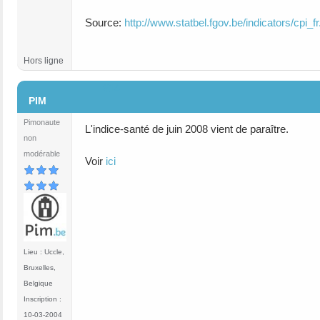
Source:
http://www.statbel.fgov.be/indicators/cpi_f
Hors ligne
#14
PIM
Pimonaute
L'indice-santé de juin 2008 vient de paraître.
non
modérable
Voir
ici
Lieu : Uccle,
Bruxelles,
Belgique
Inscription :
10-03-2004