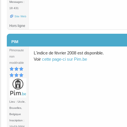
Messages :
18 431
Site Web
Hors ligne
#8
PIM
Pimonaute
L'indice de février 2008 est disponible.
non
Voir
cette page-ci sur Pim.be
modérable
Lieu : Uccle,
Bruxelles,
Belgique
Inscription :
10-03-2004