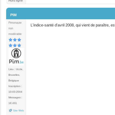
Hors ligne
#11
PIM
Pimonaute
L'indice-santé d'avril 2008, qui vient de paraître, e
non
modérable
Lieu : Uccle,
Bruxelles,
Belgique
Inscription :
10-03-2004
Messages :
18 431
Site Web