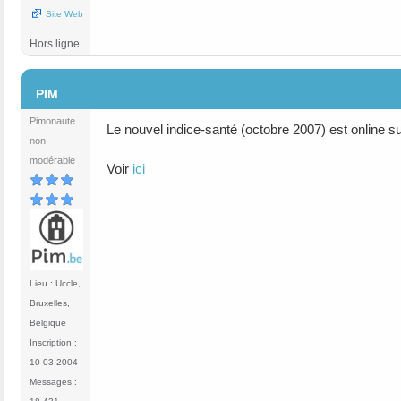
Site Web
Hors ligne
#5
PIM
Pimonaute
Le nouvel indice-santé (octobre 2007) est online s
non
modérable
Voir
ici
Lieu : Uccle,
Bruxelles,
Belgique
Inscription :
10-03-2004
Messages :