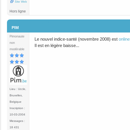
Site Web
Hors ligne
#20
PIM
Pimonaute
Le nouvel indice-santé (novembre 2008) est
online
non
Il est en légère baisse...
modérable
Lieu : Uccle,
Bruxelles,
Belgique
Inscription :
10-03-2004
Messages :
18 431