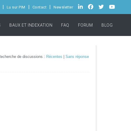
Lu sur PIM
Contact
Newsletter
S
BAUX ET INDEXATION
FAQ
FORUM
BLOG
echerche de discussions :
Récentes
|
Sans réponse