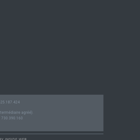
0425.187.424
ntermédiaire agréé).
° 730.390.160
 BY
INSIDE WEB