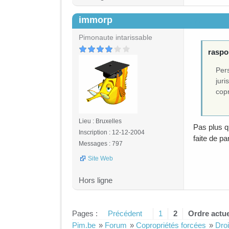
immorp
#22
Pimonaute intarissable
raspou
Per
juri
cop
Lieu : Bruxelles
Pas plus q
Inscription : 12-12-2004
faite de par
Messages : 797
Site Web
Hors ligne
Pages :
Précédent
1
2
Ordre actue
Pim.be
»
Forum
»
Copropriétés forcées
»
Droi