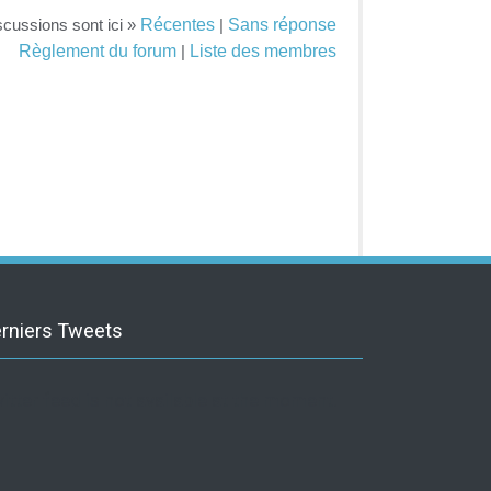
Récentes
Sans réponse
scussions sont ici »
|
Règlement du forum
Liste des membres
|
rniers Tweets
itter feed is not available at the moment.