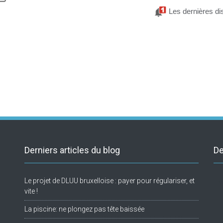
Les dernières di
Derniers articles du blog
De
Le projet de DLUU bruxelloise : payer pour régulariser, et
Tw
vite !
La piscine: ne plongez pas tête baissée