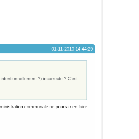
01-11-2010 14:44:29
(intentionnellement ?) incorrecte ? C'est
dministration communale ne pourra rien faire.