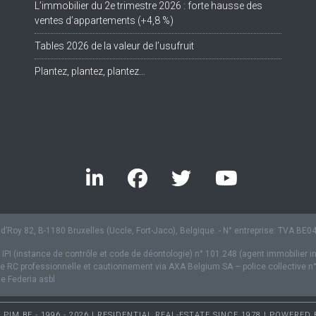
L’immobilier du 2e trimestre 2026 : forte hausse des
ventes d’appartements (+4,8 %)
Tables 2026 de la valeur de l’usufruit
Plantez, plantez, plantez…
’Roy 82, B-1180 Bruxelles (Uccle, Fort-Jaco), Belgique. - N° entreprise: TVA BE
 IPI (instance de contrôle et code de déontologie) n° 101.248 (agent immobilier i
 RC professionnelle et cautionnement via AXA Belgium SA – police collective n
 Federia asbl
PIM.BE - 1996 - 2026 | RESIDENTIAL REAL-ESTATE SINCE 1978 | POWERED