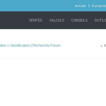
Accueil
À propos
VENTES
CALCULS
CONSEILS
OUTIL
ption
::
Identification
|
Recherche Forum
R