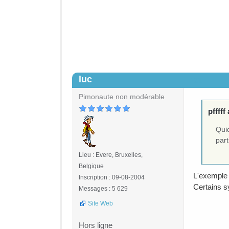
luc
#21
Pimonaute non modérable
pfffff 
Quid
part
Lieu : Evere, Bruxelles,
Belgique
L'exemple 
Inscription : 09-08-2004
Certains s
Messages : 5 629
Site Web
Hors ligne