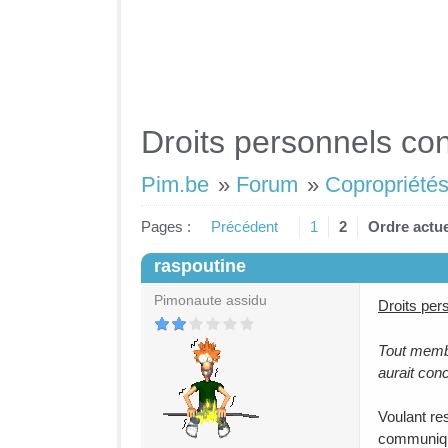
Droits personnels co
Pim.be
»
Forum
»
Copropriétés
Pages :
Précédent
1
2
Ordre actue
raspoutine
#1
Pimonaute assidu
Droits per
Tout membr
aurait conc
Voulant re
communiqu