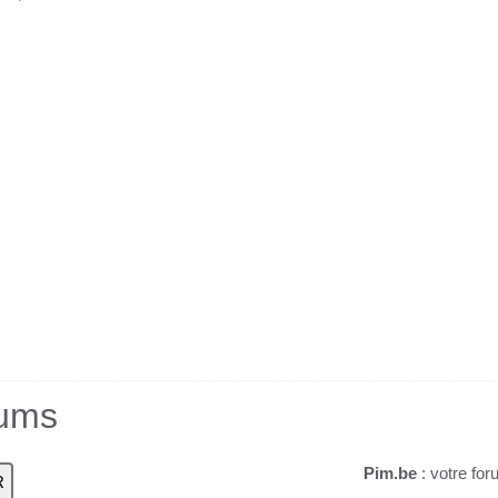
rums
Pim.be
: votre for