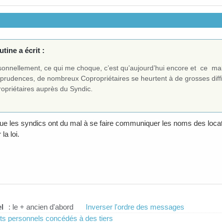
tine a écrit :
sonnellement, ce qui me choque, c’est qu’aujourd’hui encore et ce malg
sprudences, de nombreux Copropriétaires se heurtent à de grosses diffic
ropriétaires auprès du Syndic.
ue les syndics ont du mal à se faire communiquer les noms des locatair
 la loi.
l
: le + ancien d'abord
Inverser l'ordre des messages
ts personnels concédés à des tiers