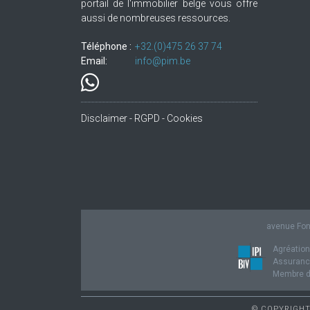
portail de l'immobilier belge vous offre
aussi de nombreuses ressources.
Téléphone :
+32.(0)475 26 37 74
Email:
info@pim.be
Disclaimer - RGPD - Cookies
avenue Fond
Agréation
Assurance
Membre de
© COPYRIGHT 