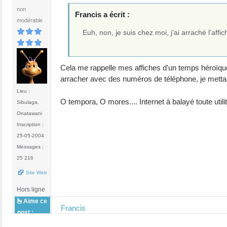
non
Francis a écrit :
modérable
Euh, non, je suis chez moi, j'ai arraché l'affic
Cela me rappelle mes affiches d'un temps héroïque 
arracher avec des numéros de téléphone, je mettais
Lieu :
O tempora, O mores.... Internet à balayé toute utili
Sibulaga,
Onatawani
Inscription :
25-05-2004
Messages :
25 216
Site Web
Hors ligne
Aime ce
Francis
post :