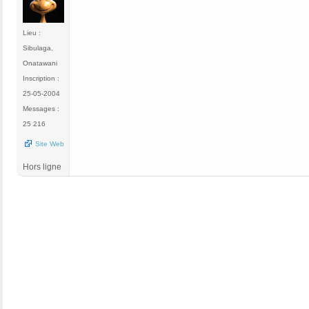
Lieu :
Sibulaga,
Onatawani
Inscription :
25-05-2004
Messages :
25 216
Site Web
Hors ligne