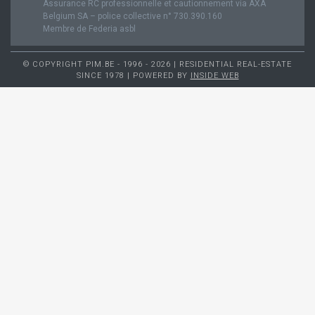
Assurance RC professionnelle et cautionnement via AXA
Belgium SA – police collective n° 730.390.160
Membre de Federia asbl
© COPYRIGHT PIM.BE - 1996 - 2026 | RESIDENTIAL REAL-ESTATE
SINCE 1978 | POWERED BY
INSIDE WEB