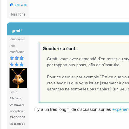
Site Web
Hors ligne
#23
grmff
Pimonaute
non
Goudurix a écrit :
modérable
Grmff, vous avez demandé d'en rester au sty
par rapport aux posts, afin de s'instruire.
Pour ce dernier par exemple "Est-ce que vou
crois avoir lu que vous louez justement à de
garanties ne sont-elles pas fiables? (un peu
Lieu :
Sibulaga,
Onatawani
Il y a un très long fil de discussion sur les
expérien
Inscription :
25-05-2004
Messages :