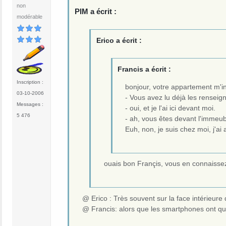
non
PIM a écrit :
modérable
Erico a écrit :
Francis a écrit :
Inscription :
bonjour, votre appartement m'i
03-10-2006
- Vous avez lu déjà les renseign
Messages :
- oui, et je l'ai ici devant moi.
5 476
- ah, vous êtes devant l'immeubl
Euh, non, je suis chez moi, j'ai a
ouais bon Françis, vous en connaissez 
@ Erico : Très souvent sur la face intérieur
@ Francis: alors que les smartphones ont qua