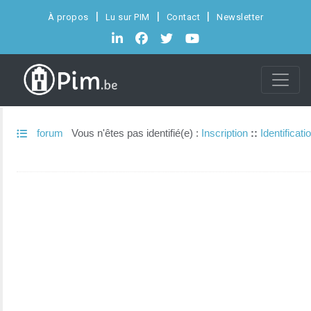
À propos
Lu sur PIM
Contact
Newsletter
forum
Vous n'êtes pas identifié(e) :
Inscription
::
Identificati