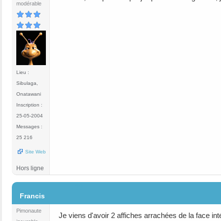
modérable
Lieu :
Sibulaga,
Onatawani
Inscription :
25-05-2004
Messages :
25 216
Site Web
Hors ligne
#33
Francis
Pimonaute
Je viens d'avoir 2 affiches arrachées de la face inté