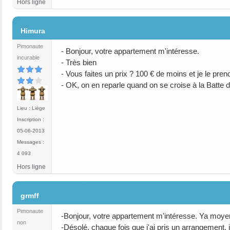
Hors ligne
#31
Himura
Pimonaute
- Bonjour, votre appartement m'intéresse.
incurable
- Très bien
- Vous faites un prix ? 100 € de moins et je le pren
- OK, on en reparle quand on se croise à la Batte 
Lieu : Liège
Inscription :
05-06-2013
Messages :
4 093
Hors ligne
#32
grmff
Pimonaute
-Bonjour, votre appartement m'intéresse. Ya moyen d
non
-Désolé, chaque fois que j'ai pris un arrangement, j