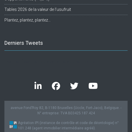
Tables 2026 de la valeur de l’usufruit
Plantez, plantez, plantez…
Derniers Tweets
Twitter feed is not available at the moment.
avenue Fond’Roy 82, B-1180 Bruxelles (Uccle, Fort-Jaco), Belgique. -
N° entreprise: TVA BE0425.187.424
Agréation IPI (instance de contrôle et code de déontologie) n°
101.248 (agent immobilier intermédiaire agréé).