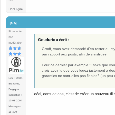
283
Hors ligne
#22
PIM
Pimonaute
non
Goudurix a écrit :
modérable
Grmff, vous avez demandé d'en rester au sty
par rapport aux posts, afin de s'instruire.
Pour ce dernier par exemple "Est-ce que vou
crois avoir lu que vous louez justement à de
garanties ne sont-elles pas fiables? (un peu
Lieu : Uccle,
Bruxelles,
Belgique
L'idéal, dans ce cas, c'est de créer un nouveau fil 
Inscription :
10-03-2004
Messages :
18 430