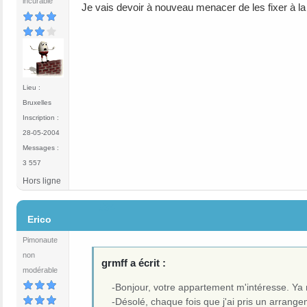
incurable
Je vais devoir à nouveau menacer de les fixer à la 
Lieu :
Bruxelles
Inscription :
28-05-2004
Messages :
3 557
Hors ligne
#34
Erico
Pimonaute
non
grmff a écrit :
modérable
-Bonjour, votre appartement m'intéresse. Ya m
-Désolé, chaque fois que j'ai pris un arrangem