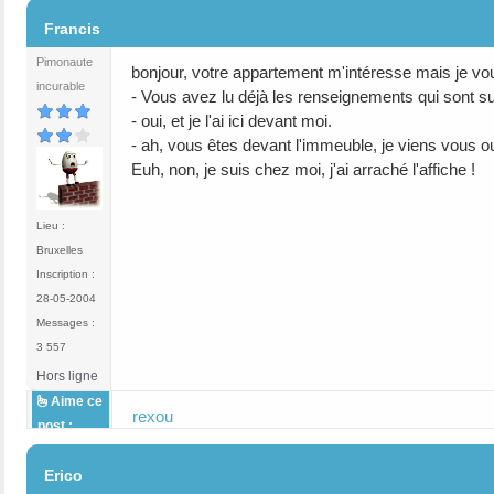
#25
Francis
Pimonaute
bonjour, votre appartement m'intéresse mais je v
incurable
- Vous avez lu déjà les renseignements qui sont sur
- oui, et je l'ai ici devant moi.
- ah, vous êtes devant l'immeuble, je viens vous ou
Euh, non, je suis chez moi, j'ai arraché l'affiche !
Lieu :
Bruxelles
Inscription :
28-05-2004
Messages :
3 557
Hors ligne
Aime ce
rexou
post :
#26
Erico