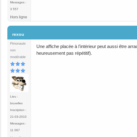
Messages :
3 557
Hors ligne
#30
rexou
Pimonaute
Une affiche placée à l'intérieur peut aussi être ar
non
heureusement pas répétitif).
modérable
Lieu :
bruxelles
Inscription :
21-03-2010
Messages :
11 067