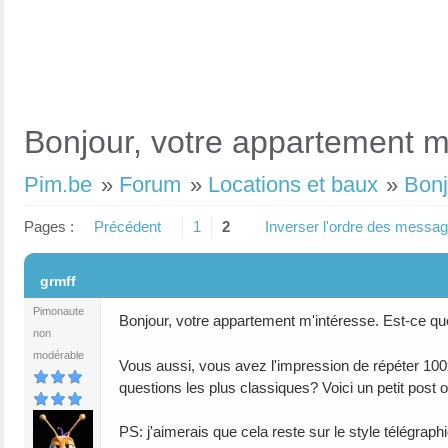
Bonjour, votre appartement m'
Pim.be
»
Forum
»
Locations et baux
»
Bonj
Pages :
Précédent
1
2
Inverser l'ordre des messa
#1
grmff
Pimonaute
Bonjour, votre appartement m'intéresse. Est-ce que
non
modérable
Vous aussi, vous avez l'impression de répéter 1
questions les plus classiques? Voici un petit post 
PS: j'aimerais que cela reste sur le style télégraphi