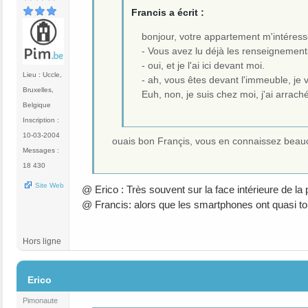
Francis a écrit :
bonjour, votre appartement m'intéres
- Vous avez lu déjà les renseignements 
- oui, et je l'ai ici devant moi.
Lieu : Uccle,
- ah, vous êtes devant l'immeuble, je v
Bruxelles,
Euh, non, je suis chez moi, j'ai arraché 
Belgique
Inscription :
10-03-2004
ouais bon Françis, vous en connaissez beauco
Messages :
18 430
Site Web
@ Erico : Très souvent sur la face intérieure de l
@ Francis: alors que les smartphones ont quasi tou
Hors ligne
#28
Erico
Pimonaute