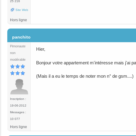
25 216
Site Web
Hors ligne
#24
panchito
Pimonaute
Hier,
non
modérable
Bonjour votre appartement m'intéresse mais j'ai pas
(Mais il a eu le temps de noter mon n° de gsm....)
Inscription :
19-06-2012
Messages :
10 077
Hors ligne