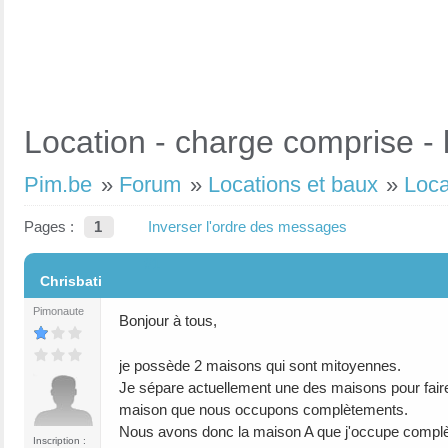
Location - charge comprise - 
Pim.be
»
Forum
»
Locations et baux
»
Loca
Pages :
1
Inverser l'ordre des messages
#1
Chrisbati
Pimonaute
Bonjour à tous,
je possède 2 maisons qui sont mitoyennes.
Je sépare actuellement une des maisons pour faire 
maison que nous occupons complètements.
Nous avons donc la maison A que j'occupe complèt
Inscription :