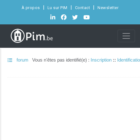
À propos
Lu sur PIM
Contact
Newsletter
forum
Vous n'êtes pas identifié(e) :
Inscription
::
Identificati