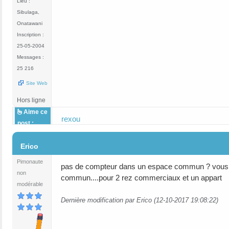
Lieu :
Sibulaga,
Onatawani
Inscription :
25-05-2004
Messages :
25 216
Site Web
Hors ligne
Aime ce
rexou
post :
#3
Erico
Pimonaute
pas de compteur dans un espace commun ? vous pa
non
commun....pour 2 rez commerciaux et un appart
modérable
Dernière modification par Erico (12-10-2017 19:08:22)