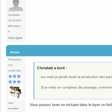
Inscription :
12-10-2017
Messages :
4
Hors ligne
#9
rexou
Pimonaute
non
Chrisbati a écrit :
modérable
oui mais je perds toute la production des pa
Si je mets un compteur de passage, comment c
Lieu :
Vous pouvez louer en incluant dans le loyer un forf
bruxelles