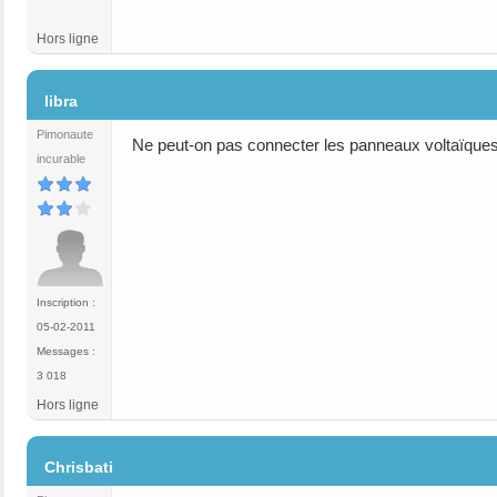
Hors ligne
#5
libra
Pimonaute
Ne peut-on pas connecter les panneaux voltaïques 
incurable
Inscription :
05-02-2011
Messages :
3 018
Hors ligne
#6
Chrisbati