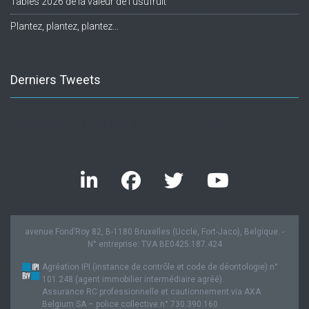
Tables 2026 de la valeur de l’usufruit
Plantez, plantez, plantez…
Derniers Tweets
Twitter feed is not available at the moment.
avenue Fond’Roy 82, B-1180 Bruxelles (Uccle, Fort-Jaco), Belgique. -
N° entreprise: TVA BE0425.187.424
Agréation IPI (instance de contrôle et code de déontologie) n°
101.248 (agent immobilier intermédiaire agréé).
Assurance RC professionnelle et cautionnement via AXA
Belgium SA – police collective n° 730.390.160