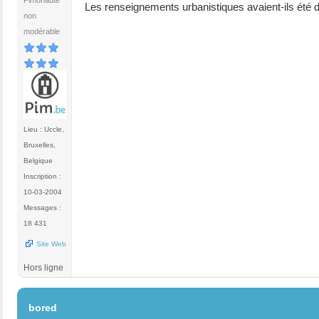
Pimonaute
Les renseignements urbanistiques avaient-ils été 
non
modérable
Lieu : Uccle,
Bruxelles,
Belgique
Inscription :
10-03-2004
Messages :
18 431
Site Web
Hors ligne
#8
bored