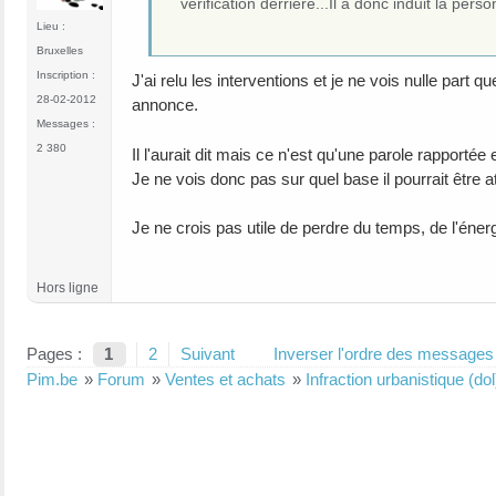
vérification derrière...Il a donc induit la pers
Lieu :
Bruxelles
Inscription :
J'ai relu les interventions et je ne vois nulle part q
28-02-2012
annonce.
Messages :
2 380
Il l'aurait dit mais ce n'est qu'une parole rapporté
Je ne vois donc pas sur quel base il pourrait être 
Je ne crois pas utile de perdre du temps, de l'énerg
Hors ligne
Pages :
1
2
Suivant
Inverser l'ordre des messages
Pim.be
»
Forum
»
Ventes et achats
»
Infraction urbanistique (do