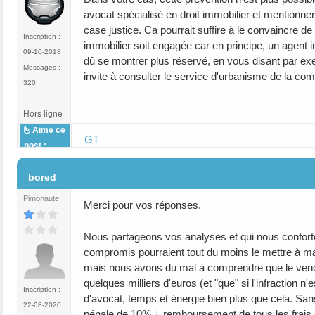
avocat spécialisé en droit immobilier et mentionner
case justice. Ca pourrait suffire à le convaincre de
Inscription :
immobilier soit engagée car en principe, un agent i
09-10-2018
dû se montrer plus réservé, en vous disant par exem
Messages :
invite à consulter le service d'urbanisme de la c
320
Hors ligne
Aime ce
GT
post :
#11
bored
Pimonaute
Merci pour vos réponses.
Nous partageons vos analyses et qui nous conforte
compromis pourraient tout du moins le mettre à ma
mais nous avons du mal à comprendre que le vendeur
quelques milliers d'euros (et "que" si l'infraction n
Inscription :
d'avocat, temps et énergie bien plus que cela. Sans
22-08-2020
pénale de 10% + remboursement de tous les frais e