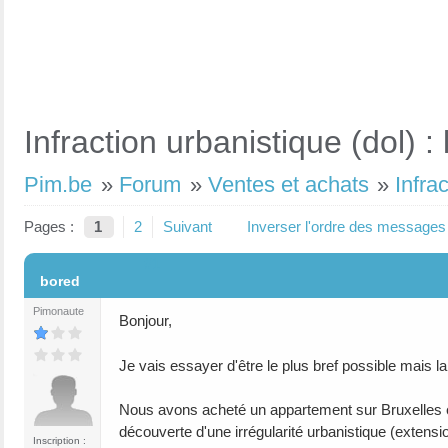
Infraction urbanistique (dol) 
Pim.be
»
Forum
»
Ventes et achats
»
Infra
Pages :
1
2
Suivant
Inverser l'ordre des messages
#1
bored
Pimonaute
Bonjour,
Je vais essayer d'être le plus bref possible mais 
Nous avons acheté un appartement sur Bruxelles 
découverte d'une irrégularité urbanistique (extens
Inscription :