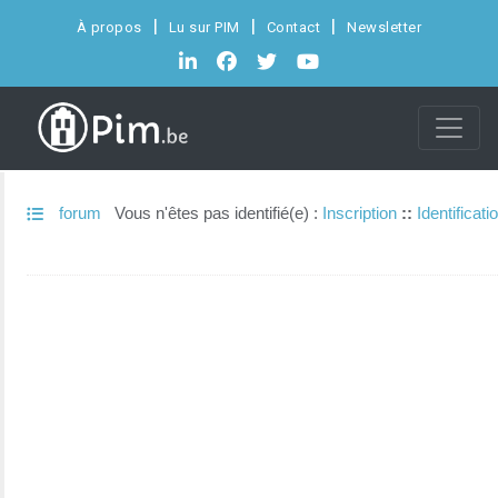
À propos
Lu sur PIM
Contact
Newsletter
forum
Vous n'êtes pas identifié(e) :
Inscription
::
Identificati