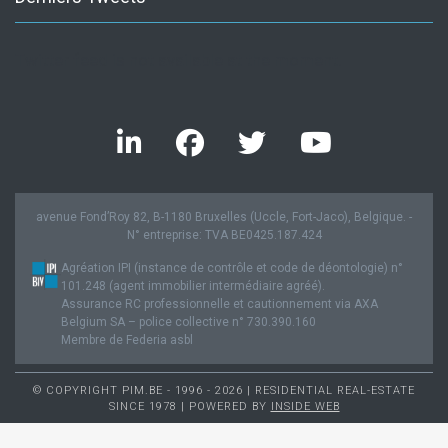
Twitter feed is not available at the moment.
avenue Fond’Roy 82, B-1180 Bruxelles (Uccle, Fort-Jaco), Belgique. -
N° entreprise: TVA BE0425.187.424
Agréation IPI (instance de contrôle et code de déontologie) n°
101.248 (agent immobilier intermédiaire agréé).
Assurance RC professionnelle et cautionnement via AXA
Belgium SA – police collective n° 730.390.160
Membre de Federia asbl
© COPYRIGHT PIM.BE - 1996 - 2026 | RESIDENTIAL REAL-ESTATE
SINCE 1978 | POWERED BY
INSIDE WEB