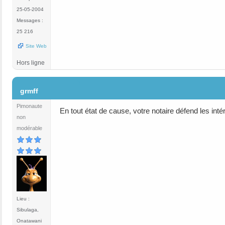
25-05-2004
Messages :
25 216
Site Web
Hors ligne
#6
grmff
Pimonaute
En tout état de cause, votre notaire défend les inté
non
modérable
Lieu :
Sibulaga,
Onatawani