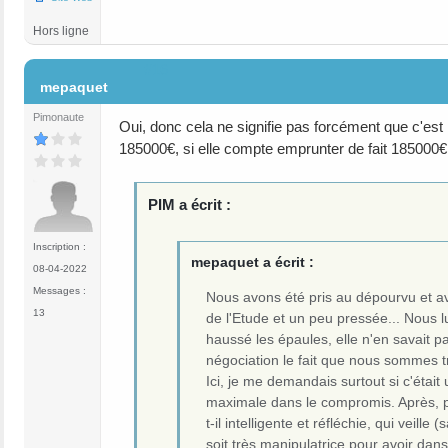
Hors ligne
#16
mepaquet
Pimonaute
Oui, donc cela ne signifie pas forcément que c'est 
185000€, si elle compte emprunter de fait 185000€
PIM a écrit :
Inscription :
mepaquet a écrit :
08-04-2022
Messages :
Nous avons été pris au dépourvu et avo
13
de l'Etude et un peu pressée... Nous l
haussé les épaules, elle n'en savait 
négociation le fait que nous sommes tro
Ici, je me demandais surtout si c'était
maximale dans le compromis. Après, p
t-il intelligente et réfléchie, qui veil
soit très manipulatrice pour avoir dans