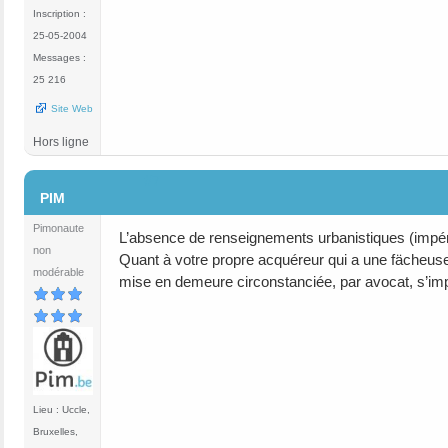
Inscription :
25-05-2004
Messages :
25 216
Site Web
Hors ligne
#7
PIM
Pimonaute
L’absence de renseignements urbanistiques (impéra
non
Quant à votre propre acquéreur qui a une fächeuse 
modérable
mise en demeure circonstanciée, par avocat, s’im
Lieu : Uccle,
Bruxelles,