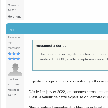
Messages :
14 282
Hors ligne
#18
GT
Pimonaute
non
mepaquet a écrit :
modérable
Oui, donc cela ne signifie pas forcément que 
vente à 185000€, si elle compte emprunter d
Inscription :
Expertise obligatoire pour les crédits hypothécaire
11-10-2014
Messages :
Dès le 1er janvier 2022, les banques seront tenues 
14 282
C’est la valeur de cette expertise obligatoire q
Bien qu’exiger l’expertise d’un bien soit aujourd’h