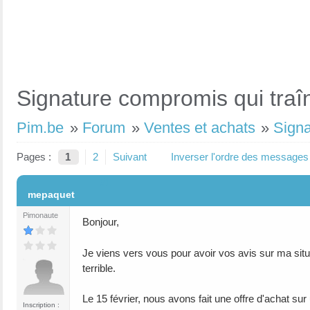
Signature compromis qui traîn
Pim.be
»
Forum
»
Ventes et achats
»
Signa
Pages :
1
2
Suivant
Inverser l'ordre des messages
#1
mepaquet
Pimonaute
Bonjour,
Je viens vers vous pour avoir vos avis sur ma s
terrible.
Le 15 février, nous avons fait une offre d'achat su
Inscription :