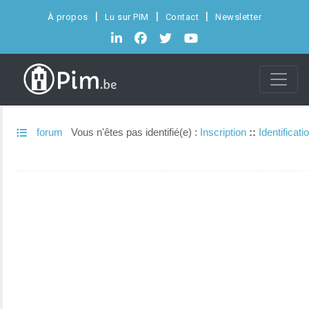
À propos
Lu sur PIM
Contact
Newsletter
forum
Vous n'êtes pas identifié(e) :
Inscription
::
Identificati