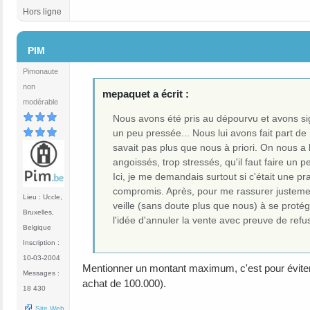
Hors ligne
#15
PIM
Pimonaute
non
mepaquet a écrit :
modérable
Nous avons été pris au dépourvu et avons sign
un peu pressée... Nous lui avons fait part de
savait pas plus que nous à priori. On nous 
angoissés, trop stressés, qu'il faut faire un p
Ici, je me demandais surtout si c'était une p
compromis. Après, pour me rassurer justement
Lieu : Uccle,
veille (sans doute plus que nous) à se protég
Bruxelles,
l'idée d'annuler la vente avec preuve de refus
Belgique
Inscription :
10-03-2004
Mentionner un montant maximum, c'est pour éviter 
Messages :
achat de 100.000).
18 430
Site Web