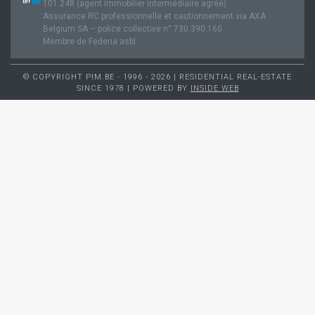
101.248 (agent immobilier intermédiaire agréé).
Assurance RC professionnelle et cautionnement via AXA
Belgium SA – police collective n° 730.390.160
Membre de Federia asbl
© COPYRIGHT PIM.BE - 1996 - 2026 | RESIDENTIAL REAL-ESTATE
SINCE 1978 | POWERED BY
INSIDE WEB