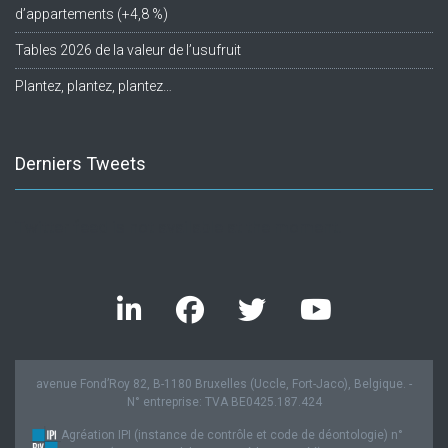
d’appartements (+4,8 %)
Tables 2026 de la valeur de l’usufruit
Plantez, plantez, plantez…
Derniers Tweets
Twitter feed is not available at the moment.
avenue Fond’Roy 82, B-1180 Bruxelles (Uccle, Fort-Jaco), Belgique. -
N° entreprise: TVA BE0425.187.424
Agréation IPI (instance de contrôle et code de déontologie) n°