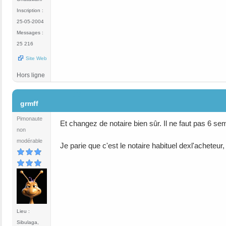
Inscription :
25-05-2004
Messages :
25 216
Site Web
Hors ligne
#3
grmff
Pimonaute
Et changez de notaire bien sûr. Il ne faut pas 6 s
non
modérable
Je parie que c'est le notaire habituel dexl'acheteur, e
Lieu :
Sibulaga,