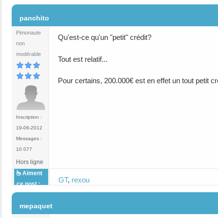
#10
panchito
Pimonaute
Qu'est-ce qu'un "petit" crédit?
non
modérable
Tout est relatif...
Pour certains, 200.000€ est en effet un tout petit cr
Inscription :
19-06-2012
Messages :
10 077
Hors ligne
Aiment
GT
,
rexou
ce post :
#11
mepaquet