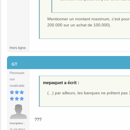
Mentionner un montant maximum, c'est pour é
200.000 sur un achat de 100.000).
Hors ligne
#17
GT
Pimonaute
non
mepaquet a écrit :
modérable
(...) par ailleurs, les banques ne prêtent p
???
Inscription :
11-10-2014